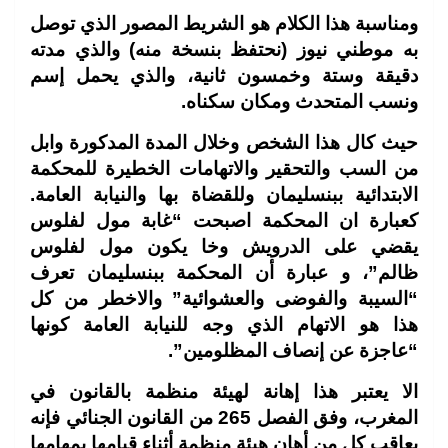
ومناسبة هذا الكلام هو الشريط المصور الذي توصل
به موطني نيوز (نحتفظ بنسخة منه) والذي مدته
دقيقة وستة وخمسون ثانية، والذي يحمل إسم
ونسب المتحدث ومكان سكناه
.
حيث كال هذا الشخص وخلال المدة المدكورة وابل
من السب والتحقير والاتهامات الخطيرة للمحكمة
الابتدائية ببنسليمان وللقضاة بها والنيابة العامة.
كعبارة ان المحكمة اصبحت “غابة مول لفلوس
يقضي على الدرويش وخا يكون مول لفلوس
ظالم”، و عبارة أن المحكمة ببنسليمان تعرف
“السيبة والفوضى والعشوائية” والاخطر من كل
هذا هو الاتهام الذي وجه للنيابة العامة كونها
“عاجزة عن إنصاف المظلومين
”.
الا يعتبر هذا إهانة لهيئة منظمة بالقانون في
المغرب، وفق الفصل 265 من القانون الجنائي فإنه
يعاقب كل من أهان هيئة منظمة أثناء قيامها بمهامها