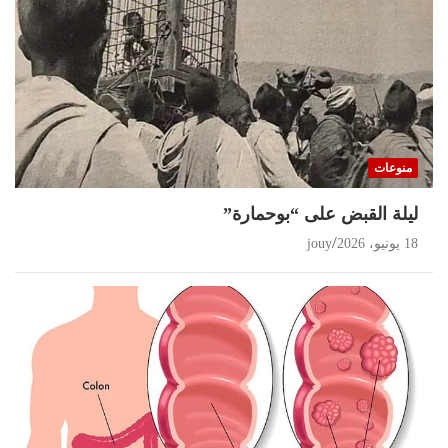
تحقيقات
مغرب 2026 انتخابات على حافة الثقة المفقودة و
البرلمان في قفص الإتهام
منوعات
11 يوليو، 2026
jouy
ليلة القبض على “بوحمارة”
18 يونيو، 2026
jouy