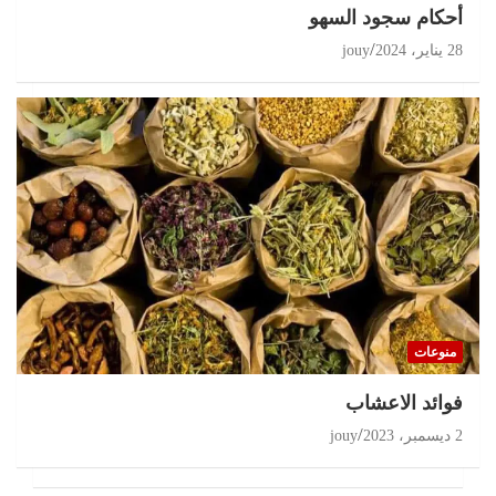
أحكام سجود السهو
28 يناير، 2024
jouy
منوعات
‏فوائد الاعشاب
2 ديسمبر، 2023
jouy