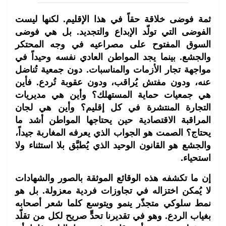
ثمة فوضى خلاقة حقاً في هذا الإقليم. لكنها ليست
الفوضى التي تولّد الإبداع والتجديد. بل هي فوضى
السوق المفتوح على مصراعيه في وجه المحتكر
والجشع. بينما يجد المواطن العادي نفسه وحيداً في
مواجهة تجار الأزمات والمناسبات. دون جمعية تُناضل
عنه، ودون مفتش يُراقب، ودون عقوبة تُردع. فأين
هي جمعيات حماية المستهلك؟ وأين هي مديريات
التجارة المنتشرة في كل إقليم؟ وأين هي لجان
المراقبة الاقتصادية حين يحتاجها المواطن أشد ما
يحتاج؟ الصمت هو الجواب الذي يعرفه المغاربة جيداً،
والجشع هو القانون الوحيد الذي يُطبَّق بلا استثناء ولا
استحياء.
إن ما تكشفه هذه الوقائع الموثقة بالصور والشهادات
لا يُمكن اختزاله في تجاوزات فردية معزولة. بل هو
نمط سلوكي متجذّر ينمو ويتوسع كلما شعر أصحابه
بغياب الردع. وهو في تقديرنا تحدٍّ صريح لكل من تقلّد