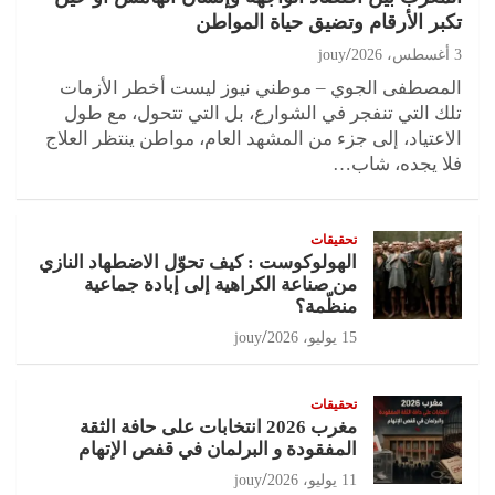
تكبر الأرقام وتضيق حياة المواطن
3 أغسطس، 2026
jouy
المصطفى الجوي – موطني نيوز ليست أخطر الأزمات
تلك التي تنفجر في الشوارع، بل التي تتحول، مع طول
الاعتياد، إلى جزء من المشهد العام، مواطن ينتظر العلاج
فلا يجده، شاب…
تحقيقات
الهولوكوست : كيف تحوّل الاضطهاد النازي
من صناعة الكراهية إلى إبادة جماعية
منظّمة؟
15 يوليو، 2026
jouy
تحقيقات
مغرب 2026 انتخابات على حافة الثقة
المفقودة و البرلمان في قفص الإتهام
11 يوليو، 2026
jouy