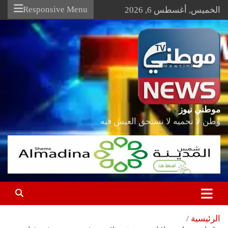
Ski
Responsive Menu
الخميس, أغسطس 6, 2026
t
conten
موطني نيوز
وطن لا نحميه لا نستحق العيش فيه
الرئيسية