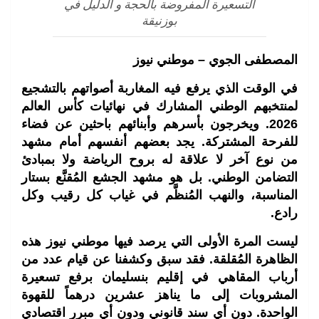
التسعيرة المفروضة بالحجة و الدليل في
بوزنيقة
المصطفى الجوي – موطني نيوز
في الوقت الذي يرفع فيه المغاربة أصواتهم بالتشجيع
لمنتخبهم الوطني المشارك في نهائيات كأس العالم
2026. ويخرجون بأسرهم وأبنائهم باحثين عن فضاء
للفرحة المشتركة. يجد بعضهم أنفسهم أمام مشهد
من نوع آخر لا علاقة له بروح الرياضة ولا بمبادئ
التضامن الوطني. بل هو مشهد الجشع المُقنَّع بستار
المناسبة، والنهب المُنظَّم في غياب كل رقيب وكل
رادع.
ليست المرة الأولى التي يرصد فيها موطني نيوز هذه
الظاهرة المُقلقة. فقد سبق وكشفنا عن قيام عدد من
أرباب المقاهي في إقليم بنسليمان برفع تسعيرة
المشروبات إلى ما يناهز عشرين درهماً للقهوة
الواحدة. دون أي سند قانوني ودون أي مبرر اقتصادي