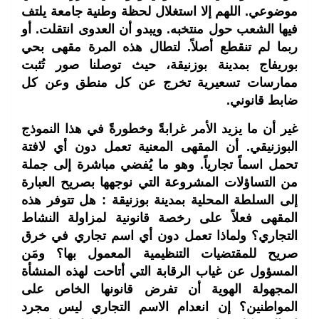
موضوعي. اللهم إلا استغلال لحظة وطنية جامعة يلتف
فيها الشعب حول منتخبه. ويبدو أن العدوى انتقلت. أو
ربما لم تنقطع أصلاً. لتطال هذه المرة مقهى بحي
بوريفاج بمدينة بوزنيقة، حيث توصلنا صور تُثبت
ممارسات تسعيرية تخرج عن كل منطق وعن كل
ضابط قانوني.
غير أن ما يزيد الأمر غرابةً وخطورةً في هذا النموذج
البوزنيقي. أن المقهى المعنية تعمل دون أي لافتة
تحمل اسماً تجارياً. وهو ما يُفضي مباشرة إلى جملة
من التساؤلات المشروعة التي نوجهها بصريح العبارة
إلى السلطة المحلية بمدينة بوزنيقة : هل تتوفر هذه
المقهى فعلاً على رخصة قانونية لمزاولة النشاط
التجاري؟ ولماذا تعمل دون أي اسم تجاري في خرق
صريح للمقتضيات التنظيمية المعمول بها؟ ومَن
المسؤول عن غياب الرقابة التي أتاحت لهذه المنشأة
المجهولة الهوية أن تفرض قانونها الخاص على
المواطنين؟ إن انعدام الاسم التجاري ليس مجرد