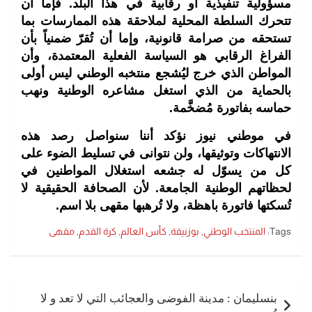
مسؤولية تنفيذية أو رقابية في هذا البلد. فإما أن
تتحرك السلطة المحلية لملاحقة هذه الممارسات بما
تستحقه من صرامة قانونية، وإما أن تُقرّ ضمنياً بأن
الفراغ الرقابي هو السياسة الفعلية المعتمدة، وأن
المواطن الذي خرج ليُشجع منتخبه الوطني ليس أولى
بالحماية من الذي استغل مشاعره الوطنية ونهب
حماسه بفاتورة مُضخَّمة.
في موطني نيوز نؤكد أننا سنواصل رصد هذه
الانتهاكات وتوثيقها، ولن نتوانى في تسليط الضوء على
كل من يسوّل له جشعه استغلال المواطنين في
لحظاتهم الوطنية الجامعة. لأن الصحافة الحقيقية لا
تُسكتها فاتورة باهظة، ولا تُرهبها مقهى بلا اسم.
Tags:
المنتخب الوطني
,
بوزنيقة
,
كأس العالم
,
كرة القدم
,
مقهى
تصفّح
المقالات
بنسليمان : مدينة الفوضى والعجائب التي لا تعد و لا