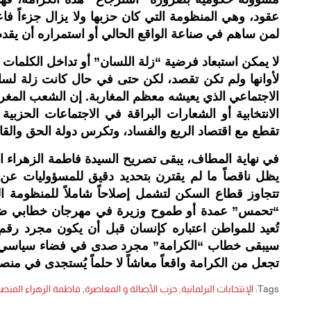
عقود، وهي المنظومة التي كان حزبها ولا يزال جزءاً فاعل
لمن ساهم في صناعة الواقع الحالي أو استمراره أن يقد
لا يمكن استبعاد فرضية “زلة اللسان” أو تداخل الكلما
لأوانها ولم تكن تقصد، لكن حتى في حال كانت زلة لسا
الاجتماعي الذي يعيشه معظم المغاربة. إن الشعب المغربي،
الانتخابية أو الشعارات البراقة في الاجتماعات الحزبية
تقطع مع اقتصاد الريع والفساد، وتكرس دولة الحق والق
في نهاية المطاف، يبقى تصريح السيدة فاطمة الزهراء ال
يظل ناقصاً ما لم يقترن بتحديد دقيق للمسؤوليات ع
تتجاوز قطاع السكن لتشمل إصلاحاً شاملاً للمنظومة ال
“تحمس” عمدة أو طموح وزيرة في مهرجان خطابي ضي
تُعيد للمواطن اعتباره كإنسان قبل أن يكون مجرد رق
سيبقى خطاب “الكرامة” مجرد صدى في فضاء سياسي يحتا
تجعل من الكرامة واقعاً معاشاً لا حلماً يُستجدى في منصا
Tags:
الإنتخابات البرلمانية
,
حزب الأصالة و المعاصرة
,
فاطمة الزهراء المنص