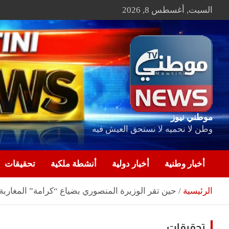
Ski
السبت, أغسطس 8, 2026
t
conten
موطني نيوز
وطن لا نحميه لا نستحق العيش فيه
أخبار وطنية
أخبار دولية
أنشطة ملكية
تحقيقات
الرئيسية
حين تقر الوزيرة المنصوري بضياع “كرامة” المغاربة
تحقيقات