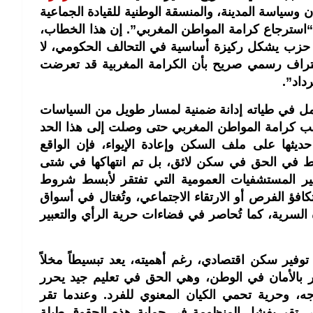
ن وسياسة المدينة، والمنسقة الوطنية للقيادة الجماعية
استرجاع كرامة المواطن المغربي”. إن هذا الخطاب،
 حزب يشكل ركيزة أساسية في التحالف الحكومي، لا
اعتراف رسمي صريح بأن الكرامة المغربية قد تعرضت
داد”.
مل في طياته إدانة ضمنية لمسار طويل من السياسات
غتصب كرامة المواطن المغربي حتى وصلت إلى هذا الحد
يثها على ملف السكن وإعادة الإيواء، فإن الواقع
فقط في الحق في سكن لائق، بل تم انتهاكها في شتى
وابير المستشفيات العمومية التي تفتقر لأبسط شروط
افؤ الفرص أو الارتقاء الاجتماعي، وتُغتال في أسواق
السرية، كما تُحاصر في فضاءات حرية الرأي والتعبير
فير سكن اقتصادي، رغم أهميته، يعد تبسيطاً مخلاً
بالأمان في الوطن، وهي الحق في تعليم جيد يحرر
 وحرية تحمي الكيان المعنوي للفرد. وعندما تقر
ي تقر بفشل المنظومة في حماية هذه الحقوق طيلة