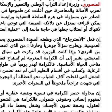
المنصوري
، وزيرة إعداد التراب الوطني والتعمير والإسكا
لحزب الأصالة والمعاصرة، حين أعلنت عن طموحها في “
الصادر عن مسؤولة في هرم السلطة التنفيذية ورئيسة
يمكن قراءته بمعزل عن دلالاته العميقة التي توحي ب
لانتهاك أو استلاب جعلها في حاجة ماسة إلى “عملية استر
إن فعل “الاسترجاع” الذي وظفته السيدة المنصوري يح
العمومية، ويطرح سؤالاً جوهرياً وحارقاً : من الذي ا
من التردي؟ وإذا كانت الوزيرة قد ركزت في سياق حد
المعيشي يشير إلى أن الكرامة المغربية لم تُستباح 
مناحي الحياة الأساسية. فالكرامة تُهدر يومياً في ط
الرعاية، وتُسلب في أقسام التعليم التي لم تعد تضمن تك
الشغل التي لفظت آلاف الشباب نحو العطالة أو الهجرة 
التي شهدت تراجعاً ملحوظاً في السنوات الأخيرة.
إن محاولة حصر الكرامة في تسوية وضعية عقارية أو تو
لمفهوم إنساني وحقوقي شمولي. فالكرامة هي الشعور 
العقول، وصحة تصون الأجساد، وشغل يحفظ ماء الوجه،
مسؤولة حكومية بضرورة “استرجاع” هذه الكرامة، فه