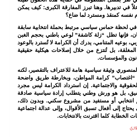
اً في تدبيرها. وهنا تبرز المفارقة الكبرى: كيف يمكن
م نفسه كمنقذ ومسترد لما ضاع؟
ت في لحظة حماس سياسي مرتبط بحملة انتخابية سابقة
ن، فإنها تظل “زلة كاشفة” لوعي باطني بحجم الغبن
 بوعيه المتنامي، يدرك أن الكرامة لا تُسترد بالوعود
 المغلقة، بل تُنتزع من خلال إصلاحات هيكلية حقيقية
انون والمؤسسات.
منصوري وثيقة سياسية هامة للاعتراف بالتقصير، لكنه
ن “اغتصاب” كرامة المواطن، وبخارطة طريق واضحة
حقوقية والاجتماعية. إن استرداد الكرامة ليس مجرد
ق، بل هو ورش وطني يتطلب إرادة سياسية صادقة
م انتخابي أو مستفيد من مشروع سكني. وبدون ذلك،
ج إلى أفعال تسبق الأقوال، وإلى عدالة اجتماعية
ت الخطابة كلما اقترنت بالانتخابات.
وري