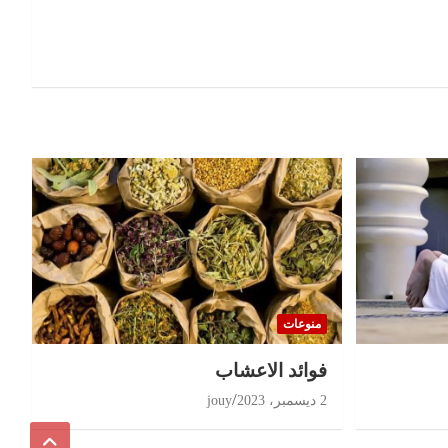
منوعات
‏فوائد الاعشاب
2 ديسمبر، 2023
jouy