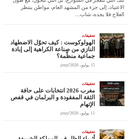
تلك التي تنفجر في الشوارع، بل التي تتحول، مع طول
الاعتياد، إلى جزء من المشهد العام، مواطن ينتظر
العلاج فلا يجده، شاب…
تحقيقات
الهولوكوست : كيف تحوّل الاضطهاد
النازي من صناعة الكراهية إلى إبادة
جماعية منظّمة؟
15 يوليو، 2026
jouy
تحقيقات
مغرب 2026 انتخابات على حافة
الثقة المفقودة و البرلمان في قفص
الإتهام
11 يوليو، 2026
jouy
تحقيقات
أثرياء الظل في المملكة الشريفة