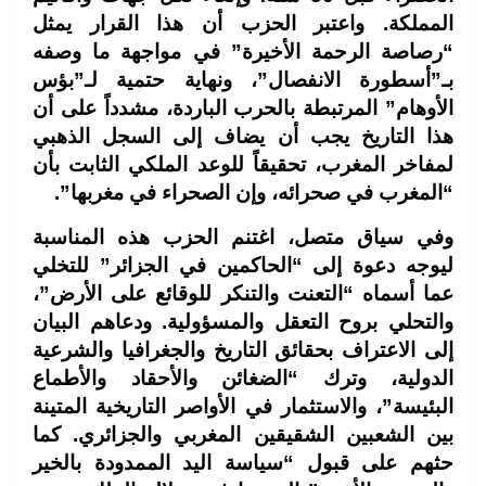
المملكة. واعتبر الحزب أن هذا القرار يمثل
“رصاصة الرحمة الأخيرة” في مواجهة ما وصفه
بـ”أسطورة الانفصال”، ونهاية حتمية لـ”بؤس
الأوهام” المرتبطة بالحرب الباردة، مشدداً على أن
هذا التاريخ يجب أن يضاف إلى السجل الذهبي
لمفاخر المغرب، تحقيقاً للوعد الملكي الثابت بأن
“المغرب في صحرائه، وإن الصحراء في مغربها”.
وفي سياق متصل، اغتنم الحزب هذه المناسبة
ليوجه دعوة إلى “الحاكمين في الجزائر” للتخلي
عما أسماه “التعنت والتنكر للوقائع على الأرض”،
والتحلي بروح التعقل والمسؤولية. ودعاهم البيان
إلى الاعتراف بحقائق التاريخ والجغرافيا والشرعية
الدولية، وترك “الضغائن والأحقاد والأطماع
البئيسة”، والاستثمار في الأواصر التاريخية المتينة
بين الشعبين الشقيقين المغربي والجزائري. كما
حثهم على قبول “سياسة اليد الممدودة بالخير