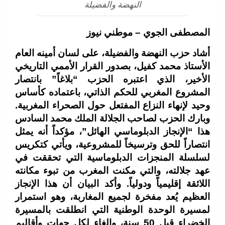
النهضة والفضيلة
المصطفى الجوي – موطني نيوز
أشاد حزب النهضة والفضيلة، على لسان أمينه العام
الأستاذ محمد كفيل، بصدور القرار الأممي التاريخي
الأخير، الذي اعتبره الحزب “بلاغاً” بانتصار
المشروع المغربي للحكم الذاتي، باعتماده كأساس
وحيد لإنهاء النزاع المفتعل حول الصحراء المغربية.
وبارك الحزب لصاحب الجلالة الملك محمد السادس
هذا “الإنجاز الدبلوماسي الهائل”، مؤكداً أنه يمثل
انتصاراً للحق وترسيخاً للمشروعية، ويأتي كتكريس
لسلسلة المنجزات الدبلوماسية التي تحققت في
عهد جلالته، والتي مكنت المغرب من تبوء مكانته
اللائقة إقليمياً ودولياً. وأكد البيان أن هذا الإنجاز
العظيم يُعد مفخرة لجميع المغاربة، وهو استمرار
لمسيرة الوحدة الوطنية التي انطلقت بالمسيرة
الخضراء قبل 50 سنة، وإلغاء لكل جهات وأقاليم