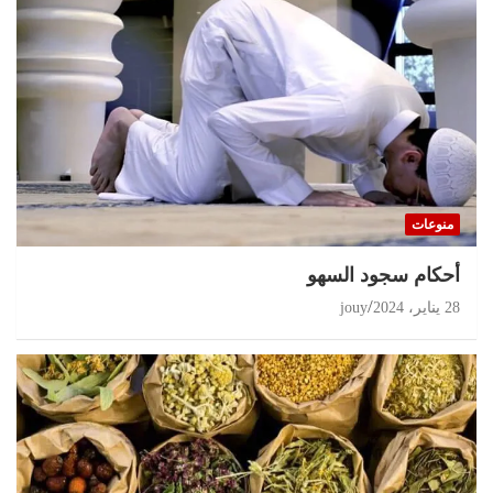
منوعات
أحكام سجود السهو
28 يناير، 2024
jouy