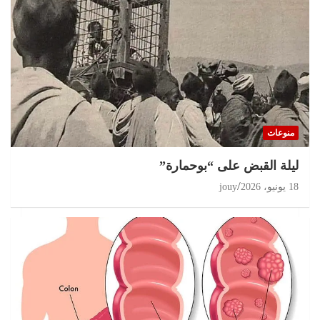
تحقيقات
مغرب 2026 انتخابات على حافة الثقة المفقودة و
البرلمان في قفص الإتهام
منوعات
11 يوليو، 2026
jouy
ليلة القبض على “بوحمارة”
18 يونيو، 2026
jouy