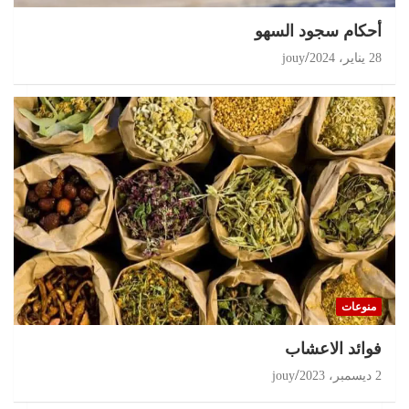
أحكام سجود السهو
28 يناير، 2024
jouy
منوعات
‏فوائد الاعشاب
2 ديسمبر، 2023
jouy