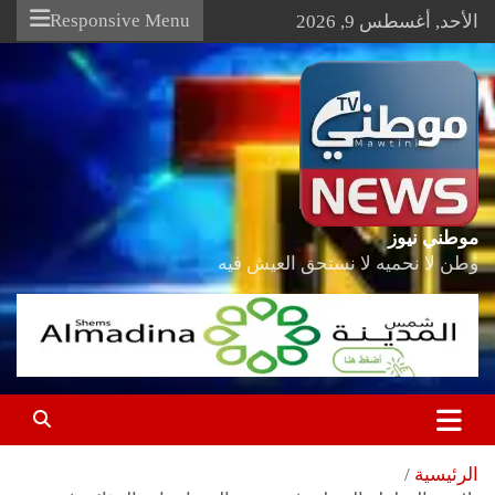
Ski
Responsive Menu
الأحد, أغسطس 9, 2026
t
conten
موطني نيوز
وطن لا نحميه لا نستحق العيش فيه
الرئيسية