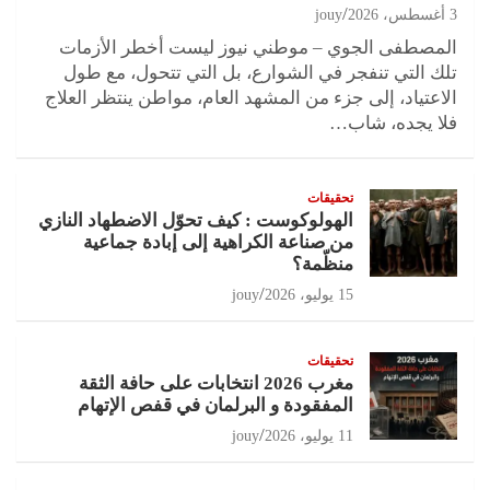
3 أغسطس، 2026
jouy
المصطفى الجوي – موطني نيوز ليست أخطر الأزمات
تلك التي تنفجر في الشوارع، بل التي تتحول، مع طول
الاعتياد، إلى جزء من المشهد العام، مواطن ينتظر العلاج
فلا يجده، شاب…
تحقيقات
الهولوكوست : كيف تحوّل الاضطهاد النازي
من صناعة الكراهية إلى إبادة جماعية
منظّمة؟
15 يوليو، 2026
jouy
تحقيقات
مغرب 2026 انتخابات على حافة الثقة
المفقودة و البرلمان في قفص الإتهام
11 يوليو، 2026
jouy