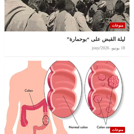
منوعات
ليلة القبض على “بوحمارة”
18 يونيو، 2026
jouy
منوعات