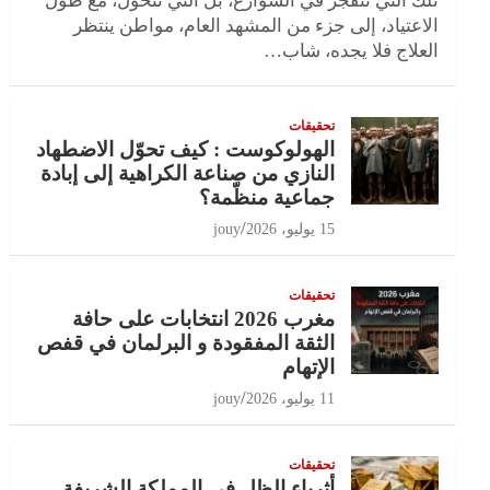
تلك التي تنفجر في الشوارع، بل التي تتحول، مع طول
الاعتياد، إلى جزء من المشهد العام، مواطن ينتظر
العلاج فلا يجده، شاب…
تحقيقات
الهولوكوست : كيف تحوّل الاضطهاد
النازي من صناعة الكراهية إلى إبادة
جماعية منظّمة؟
15 يوليو، 2026
jouy
تحقيقات
مغرب 2026 انتخابات على حافة
الثقة المفقودة و البرلمان في قفص
الإتهام
11 يوليو، 2026
jouy
تحقيقات
أثرياء الظل في المملكة الشريفة