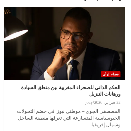
فضاء الرأي
الحكم الذاتي للصحراء المغربية بين منطق السيادة
ورهانات التنزيل
22 فبراير، 2026
jouy
المصطفى الجوي – موطني نيوز في خضم التحولات
الجيوسياسية المتسارعة التي تعرفها منطقة الساحل
وشمال إفريقيا،…