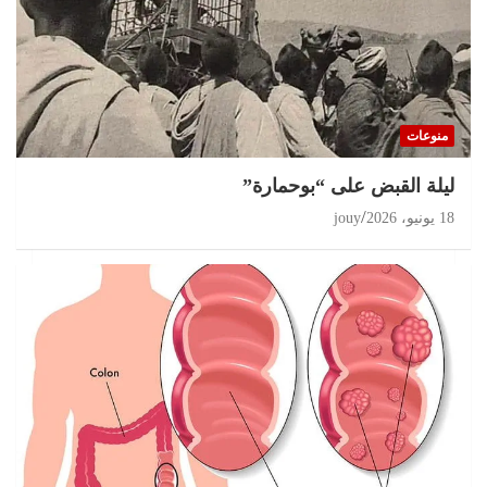
تحقيقات
مغرب 2026 انتخابات على حافة الثقة المفقودة و
البرلمان في قفص الإتهام
منوعات
11 يوليو، 2026
jouy
ليلة القبض على “بوحمارة”
18 يونيو، 2026
jouy