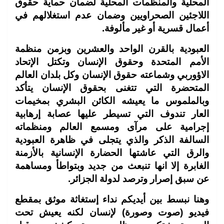
المحلية والمنظمات المحلية لضمان حماية حقوق
اللاجئين الصحراويين وضمان عدم استغلالهم في
أعمال قسرية أو غير مألوفة
.
العبودية بالقرن الواحد والعشرين وبزمن منظمة
الأمم المتحدة وحقوق الإنسان وتكتل الإتحاد
الاؤوربي وشماعته حقوق الإنسان وكل بلدان العالم
المتحضرة التي تتغنى بحقوق الإنسان يتأكد
وبالملموس ما يعيشه الكائن البشري بمخيمات
العار تندوف التي تسيطر عليها عصابة إرهابية
إجرامية على مرآى ومسمع العالم ومنظماته
السالفة الذكر والذي يتجلى في ظاهرة العبودية
والرق التي عاشتها الحضارة الإنسانية بالأزمنة
الغابرة إلا انها تنبعث من جديد وبتواطأ ومساهمة
عن سبق إصرار وترصد لدولة الجزائر
.
وهنا نبسط بين أيديكم نداء إستغاثة موثق بمقطع
فيديو (صوت وصورة) لإنسان لكنه يعيش تحت