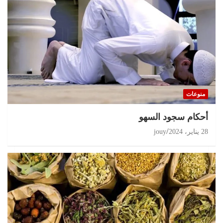
منوعات
أحكام سجود السهو
28 يناير، 2024
jouy