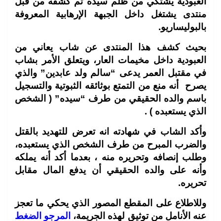
العبودية يشتكي من ظلم سيده تم كشفه من قبل
منتدى يشتغل داخل الجبهة الإرهابية المعروفة
بالبوليساريو
.
بحيث كشف هذا المنتدى عن شاب يعاني من
العبودية داخل مخيمات العار، ويتعلق الأمر بشاب
في مقتبل العمر يدعى “سالم ولد عابدين” والذي
يصرح أنه منع من التمتع بوثائقه الثبوتية والتسجيل
باسم والده الحقيقي من طرف “سيده” ( الشخص
الذي يستعبده )
.
وأكد الشاب في شهادته انه تعرض للتهديد بالقتل
والضرب المبرح من طرف الشخص الذي يستعبده،
وطلب إنصافه وتحريره منه ، بعدما أكد أنه يملكه
وأنه على والده الحقيقي أن يدفع المال مقابل
تحريره
.
وللاطلاع على المقطع المصور الذي يحكي ما تعجز
عنه الأنامل من توثيق لهذه الجريمة،
المرجو الضغط