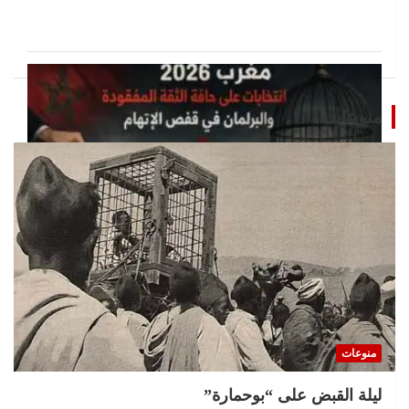
منوعات
تحقيقات
مغرب 2026 انتخابات على حافة الثقة المفقودة و
البرلمان في قفص الإتهام
منوعات
11 يوليو، 2026
jouy
ليلة القبض على “بوحمارة”