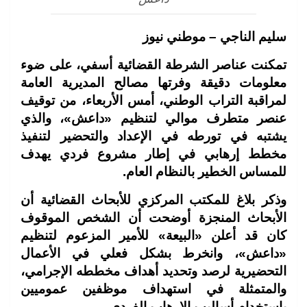
سليم الناجي – موطني نيوز
تمكنت عناصر الشرطة القضائية أسفي، على ضوء
معلومات دقيقة وفرتها مصالح المديرية العامة
لمراقبة التراب الوطني، أمس الأربعاء، من توقيف
عنصر متطرف موالي لتنظيم «داعش»، والذي
يشتبه في تورطه في الإعداد والتحضير لتنفيذ
مخطط إرهابي في إطار مشروع فردي يهدف
للمساس الخطير بالنظام العام
.
وذكر بلاغ للمكتب المركزي للأبحاث القضائية أن
الأبحاث المنجزة أوضحت أن الشخص الموقوف
كان قد أعلن «البيعة» للأمير المزعوم لتنظيم
«داعش»، وانخرط بشكل فعلي في الأعمال
التحضيرية لرصد وتحديد أهداف مخططه الإجرامي،
والمتمثلة في استهداف موظفين عموميين
باستخدام أساليب الإرهاب الفردي
.