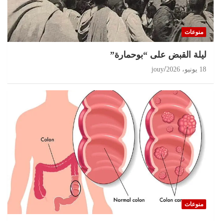
منوعات
ليلة القبض على “بوحمارة”
18 يونيو، 2026
jouy
منوعات