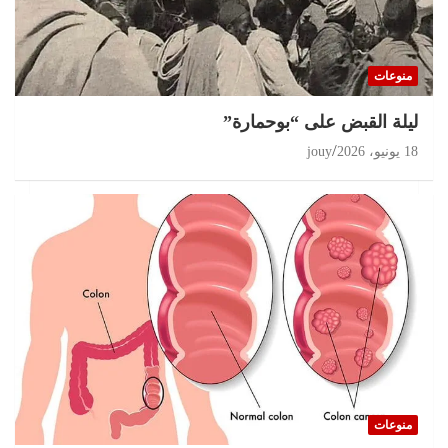
تحقيقات
مغرب 2026 انتخابات على حافة الثقة المفقودة و
البرلمان في قفص الإتهام
منوعات
11 يوليو، 2026
jouy
ليلة القبض على “بوحمارة”
18 يونيو، 2026
jouy
منوعات