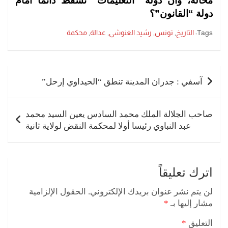
محالة، وأن دولة “التعليمات” تسقط دائماً أمام
دولة “القانون”؟
Tags:
التاريخ
,
تونس
,
رشيد الغنوشي
,
عدالة
,
محكمة
تصفّح
المقالات
آسفي : جدران المدينة تنطق “الحيداوي إرحل”
صاحب الجلالة الملك محمد السادس يعين السيد محمد
عبد النباوي رئيسا أولا لمحكمة النقض لولاية ثانية
اترك تعليقاً
لن يتم نشر عنوان بريدك الإلكتروني.
الحقول الإلزامية
مشار إليها بـ
*
التعليق
*