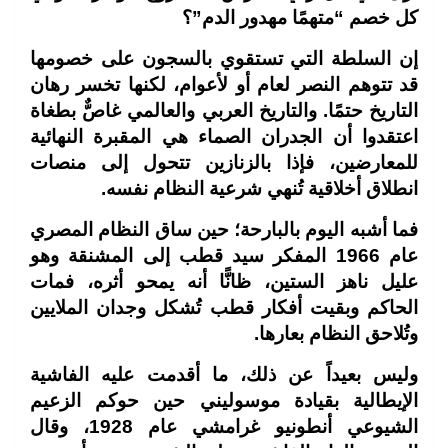
كل خصم “متهمًا مهدور الدم”؟
إن السلطة التي تستقوي بالسجون على خصومها
قد تتوهم النصر لعام أو لأعوام، لكنها تخسر رهان
التاريخ حتمًا. والتاريخ العربي والعالمي غاصٌّ بطغاة
اعتقدوا أن الجدران الصماء هي المقبرة النهائية
للمعارضين، فإذا بالزنازين تتحول إلى منصات
انطلاق أخلاقية تُنهي شرعية النظام نفسه.
فما أشبه اليوم بالبارحة؛ حين ساق النظام المصري
عام 1966 المفكر سيد قطب إلى المشنقة وهو
عليل ناهز الستين، ظانًّا أنه يمحو أثره، فمات
الحاكم وبقيت أفكار قطب تُشكل وجدان الملايين
وتُلاحق النظام بعارها.
وليس بعيداً عن ذلك، ما أقدمت عليه الفاشية
الإيطالية بقيادة موسوليني حين حوكم الزعيم
الشيوعي أنطونيو غرامشي عام 1928، وقال