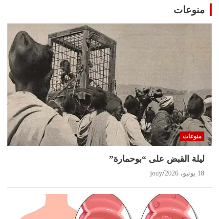
منوعات
منوعات
ليلة القبض على “بوحمارة”
18 يونيو، 2026
jouy