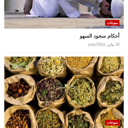
منوعات
أحكام سجود السهو
28 يناير، 2024
jouy
منوعات