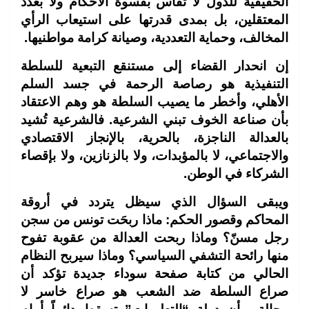
الحقيقية للدول لا تُقاس بقسوة الأحكام ولا بعدد
المعتقلين، بل بمدى قدرتها على استيعاب الرأي
المخالف، وحماية التعددية، وصيانة كرامة مواطنيها.
إن انحدار القضاء إلى مستنقع التبعية للسلطة
التنفيذية هو رصاصة الرحمة في جسد السلم
الأهلي، وأخطر ما يصيب السلطة هو وهم الاعتقاد
بأن صناعة الخوف تبني الشرعية. فالشرعية تُشيد
بالعدالة الناجزة، بالحرية، بالإنجاز الاقتصادي
والاجتماعي، لا بالمؤبدات، ولا بالزنازين، ولا بإقصاء
الشركاء في الوطن.
ويبقى السؤال الذي سيظل يتردد في أروقة
المحاكم وقصور الحكم: ماذا ربحَت تونس من سجن
رجل مسنّ؟ وماذا ربحت العدالة من عقوبة تفوح
منها رائحة التشفي السياسي؟ وماذا سيربح النظام
الحالي من كتابة صفحة سوداء جديدة تؤكد أن
صراع السلطة ضد الشعب هو صراع خاسر لا