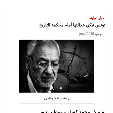
أخبار دولية
تونس تبكي عدالتها أمام محكمة التاريخ
4 يونيو، 2026
jouy
راشد الغنوشي
بقلم ذ . محمد كفيل – موطني نيوز