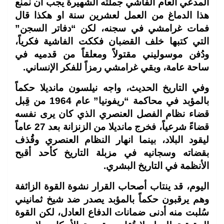
المدعي العام الفاشي جملته الشهيرة يجب أن نمنع
هذا الدماغ من العمل لعشرين سنة او هكذا قال
فمات غرامشي في سجنه، لكن “دفاتر السجن”
التي كتبها خلف القضبان فككت الفاشية فكرياً،
ودُفن موسوليني مقتولاً ومعلقاً من قدميه في
ساحة عامة، وبقي غرامشي رمزاً للفكر الإنساني.
وفي التاريخ الحديث، واجه نيلسون مانديلا حكماً
بالمؤبد في محاكمة “ريفونيا” عام 1964 من قِبل
قضاء نظام الفصل العنصري الذي كان يرى نفسه
قضاءً شرعياً، فخرج مانديلا من الزنزانة بعد 27 عاماً
ليقود البلاد، بينما انهار النظام العنصري وقُذف
بقضاته وسجانيه في مزبلة التاريخ كأحد أقبح
الأنظمة في التاريخ البشري.
اليوم، قد ينتاب أصحاب القرار نشوة القوة الزائفة
وهم يرقبون حكماً بالمؤبد يصدر ضد شيخ ثمانيني
سُلبت منه أدنى ضمانات الدفاع العادل، لكن القوة