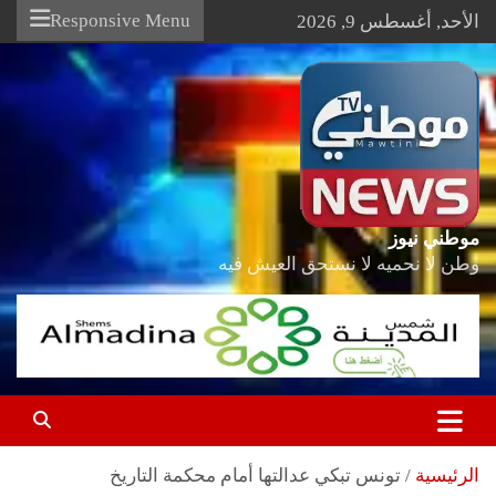
Ski
Responsive Menu
الأحد, أغسطس 9, 2026
t
conten
موطني نيوز
وطن لا نحميه لا نستحق العيش فيه
الرئيسية
تونس تبكي عدالتها أمام محكمة التاريخ