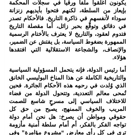
يكونون أغلقوا ملفاً ورقياً في سجلات المحكمة
بإيعاز من السلطة، لكنهم فتحوا بأيديهم زنزانة
سوداء لأنفسهم في ذاكرة التاريخ. فالأحكام تصدر
في دقائق وتوقَّع بحبر زائل، أما مقصلة التاريخ
فتدوم لعقود، والتاريخ لا يعترف بالأختام الرسمية
الممهورة بضغوط السياسة، بل يفتش عن الضمير،
والإنصاف، والشجاعة الاستقلالية التي افتقدها
هؤلاء.
أما رئيس الدولة، فإنه يتحمل المسؤولية السياسية
والتاريخية الكاملة عن هذا المناخ البوليسي الخانق
الذي وُلدت في رحمِه هذه الأحكام الجائرة. فحين
تُمحى معالم التعددية، وتتحول الدولة من فضاء
للاختلاف السياسي إلى مسرحٍ شاسع للصمت
المريب والخوف الممنهج، يصبح من حق كل
حقوقي ومواطن أن يصرخ: هل نحن أمام دولة
تواجه الفكر بالفكر، أم أمام سلطة أمنية مأزومة
ترى في كل رأي معارض “مشروع مؤامرة” وفي