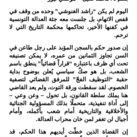
اليوم لم يكن “راشد الغنوشي” وحده من وقف في
قفص الاتهام، بل جلست معه جثة العدالة التونسية
في كفنها الأخير، تحاكمها محكمة التاريخ التي لا
ترحم.
إن صدور حكم بالسجن المؤبد على رجل طاعن في
السن تجاوز الثمانين من عمره، لا يمكن تصنيفه
تحت أي ظرف باعتباره “قراراً قضائياً” ينطق باسم
الشعب، بل هو صكّ سياسي يُعلن بوضوح بداية
حقبة “التوظيف الفجّ” للمرفق القضائي لتصفية
الخصوم. لقد سقطت ورقة التوت، ولم يعد القاضي
هنا يملك سلطة القانون، بل تحول – وعن وعي –
إلى أداة تنفيذية، متحملًا بذلك المسؤولية الجنائية
والأخلاقية والتاريخية أمام شعب بأكمله، وأمام
أجيال لن تغفر لمن خان محراب العدالة.
إن القضاة الذين خطّت أيديهم هذا الحكم، قد