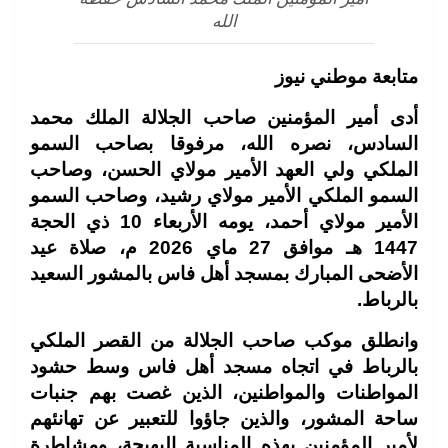
الله
متابعة موطني نيوز
أدى أمير المؤمنين صاحب الجلالة الملك محمد
السادس، نصره الله، مرفوقا بصاحب السمو
الملكي ولي العهد الأمير مولاي الحسن، وصاحب
السمو الملكي الأمير مولاي رشيد، وصاحب السمو
الأمير مولاي أحمد، يومه الأربعاء 10 ذي الحجة
1447 هـ موافق 27 ماي 2026 م، صلاة عيد
الأضحى المبارك بمسجد أهل فاس بالمشور السعيد
بالرباط.
وانطلق موكب صاحب الجلالة من القصر الملكي
بالرباط في اتجاه مسجد أهل فاس وسط حشود
المواطنات والمواطنين، الذين غصت بهم جنبات
ساحة المشور، والذين جاؤوا للتعبير عن تهانئهم
لأمير المؤمنين بهذه المناسبة البهيجة، ومشاطرة