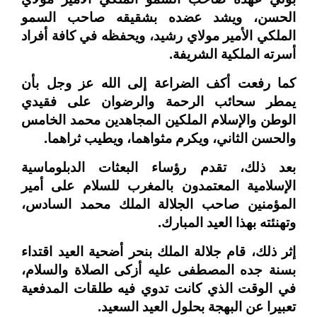
الحسن، ويشد عضده بشقيقه صاحب السمو
الملكي الأمير مولاي رشيد، ويحفظه في كافة أفراد
أسرته الملكية الشريفة.
كما رفعت أكف الضراعة إلى الله عز وجل بأن
يمطر سحائب الرحمة والرضوان على فقيدي
الوطن والإسلام الملكين المجاهدين محمد الخامس
والحسن الثاني، ويكرم مثواهما، ويطيب ثراهما.
بعد ذلك، تقدم رؤساء البعثات الدبلوماسية
الإسلامية المعتمدون بالمغرب للسلام على أمير
المؤمنين صاحب الجلالة الملك محمد السادس،
وتهنئته بهذا العيد المبارك.
إثر ذلك، قام جلالة الملك بنحر أضحية العيد اقتداء
بسنة جده المصطفى عليه أزكى الصلاة والسلام،
في الوقت الذي كانت تدوي فيه طلقات المدفعية
تعبيرا عن البهجة بحلول العيد السعيد.