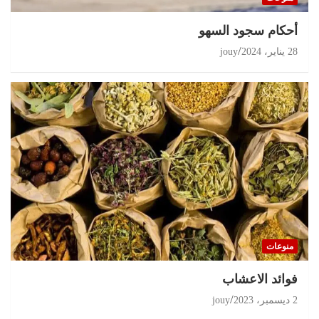
أحكام سجود السهو
28 يناير، 2024
jouy
منوعات
‏فوائد الاعشاب
2 ديسمبر، 2023
jouy