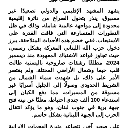
يشهد المشهد الإقليمي والدولي تصعيدًا غير
مسبوق، ينذر بتحول الصراع من دائرة إقليمية
محدودة إلى مواجهة عالمية شاملة، وذلك في ظل
التطورات المتسارعة التي فاقت القدرة على
الاستيعاب. ففي خضم هذه الأحداث المتلاحقة، يبرز
دخول حزب الله اللبناني المعركة بشكل رسمي،
حيث تجاوز قواعد الاشتباك المعهودة منذ ديسمبر
2024، مطلقًا رشقات صاروخية باليستية طالت
قلب حيفا وشمال الأراضي المحتلة. ولم يقتصر
الأمر على ذلك، بل شهدت سماء الشمال من
الشريط الحدودي وصولًا إلى الجليل أسرابًا غير
مسبوقة من المسيرات، مما دفع الكيان إلى
استدعاء 100 ألف جندي احتياط، معلنًا عن نيته فتح
جبهة برية في جنوب لبنان، وهو ما يؤكد انتقال
الحرب إلى الجبهة اللبنانية بشكل حاسم.
على صعيد آخر، تتصاعد وتيرة الهجمات الإيرانية