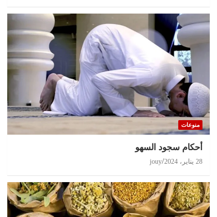
منوعات
أحكام سجود السهو
28 يناير، 2024
jouy