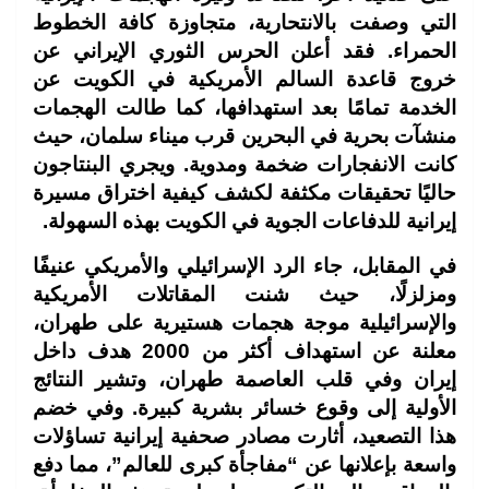
التي وصفت بالانتحارية، متجاوزة كافة الخطوط
الحمراء. فقد أعلن الحرس الثوري الإيراني عن
خروج قاعدة السالم الأمريكية في الكويت عن
الخدمة تمامًا بعد استهدافها، كما طالت الهجمات
منشآت بحرية في البحرين قرب ميناء سلمان، حيث
كانت الانفجارات ضخمة ومدوية. ويجري البنتاجون
حاليًا تحقيقات مكثفة لكشف كيفية اختراق مسيرة
إيرانية للدفاعات الجوية في الكويت بهذه السهولة.
في المقابل، جاء الرد الإسرائيلي والأمريكي عنيفًا
ومزلزلًا، حيث شنت المقاتلات الأمريكية
والإسرائيلية موجة هجمات هستيرية على طهران،
معلنة عن استهداف أكثر من 2000 هدف داخل
إيران وفي قلب العاصمة طهران، وتشير النتائج
الأولية إلى وقوع خسائر بشرية كبيرة. وفي خضم
هذا التصعيد، أثارت مصادر صحفية إيرانية تساؤلات
واسعة بإعلانها عن “مفاجأة كبرى للعالم”، مما دفع