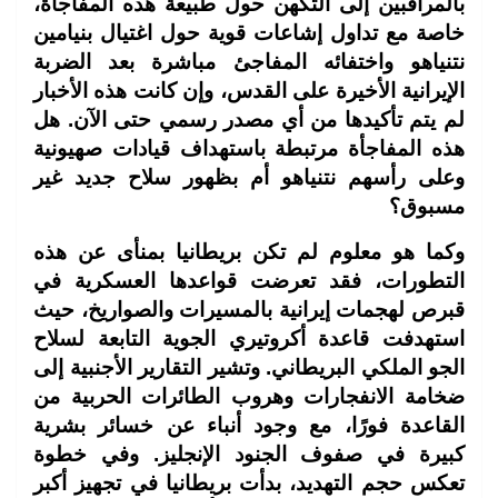
بالمراقبين إلى التكهن حول طبيعة هذه المفاجأة،
خاصة مع تداول إشاعات قوية حول اغتيال بنيامين
نتنياهو واختفائه المفاجئ مباشرة بعد الضربة
الإيرانية الأخيرة على القدس، وإن كانت هذه الأخبار
لم يتم تأكيدها من أي مصدر رسمي حتى الآن. هل
هذه المفاجأة مرتبطة باستهداف قيادات صهيونية
وعلى رأسهم نتنياهو أم بظهور سلاح جديد غير
مسبوق؟
وكما هو معلوم لم تكن بريطانيا بمنأى عن هذه
التطورات، فقد تعرضت قواعدها العسكرية في
قبرص لهجمات إيرانية بالمسيرات والصواريخ، حيث
استهدفت قاعدة أكروتيري الجوية التابعة لسلاح
الجو الملكي البريطاني. وتشير التقارير الأجنبية إلى
ضخامة الانفجارات وهروب الطائرات الحربية من
القاعدة فورًا، مع وجود أنباء عن خسائر بشرية
كبيرة في صفوف الجنود الإنجليز. وفي خطوة
تعكس حجم التهديد، بدأت بريطانيا في تجهيز أكبر