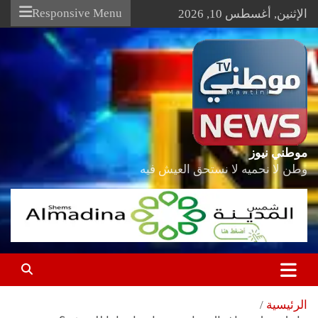
Ski
Responsive Menu
الإثنين, أغسطس 10, 2026
t
conten
موطني نيوز
وطن لا نحميه لا نستحق العيش فيه
الرئيسية