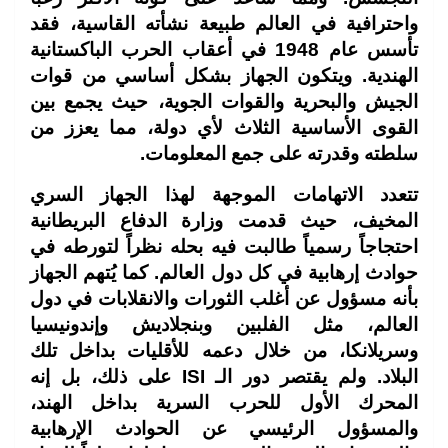
واحترافية في العالم طبيعة نشأته القاسية، فقد
تأسس عام 1948 في أعقاب الحرب الباكستانية
الهندية. ويتكون الجهاز بشكل أساسي من قوات
الجيش والبحرية والقوات الجوية، حيث يجمع بين
القوى الأساسية الثلاث لأي دولة، مما يعزز من
سلطته وقدرته على جمع المعلومات.
تتعدد الاتهامات الموجهة لهذا الجهاز السري
المخيف، حيث قدمت وزارة الدفاع البريطانية
احتجاجاً رسمياً طالبت فيه بحله نظراً لتورطه في
حوادث إرهابية في كل دول العالم. كما يُتهم الجهاز
بأنه مسؤول عن أغلب الثورات والانقلابات في دول
العالم، مثل الفلبين وبنجلاديش وإندونيسيا
وسريلانكا، من خلال دعمه للأقليات بداخل تلك
البلاد. ولم يقتصر دور الـ ISI على ذلك، بل إنه
المحرك الأول للحرب السرية بداخل الهند،
والمسؤول الرئيسي عن الحوادث الإرهابية