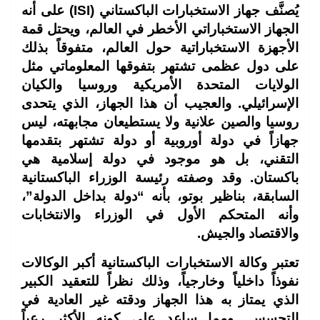
يُصنَّف جهاز الاستخبارات الباكستاني (ISI) على أنه
الجهاز الاستخباراتي الأخطر في العالم، ويحتل قمة
الأجهزة الاستخباراتية حول العالم، متفوقاً بذلك
على دول عظمى تشتهر بتفوقها المعلوماتي مثل
الولايات المتحدة الأمريكية وروسيا والكيان
الإسرائيلي. والعجيب أن هذا الجهاز، الذي يتحدى
روسيا والصين علانية ولا يستطيعان مجابهته، ليس
جهازاً في دولة أوروبية أو دولة تشتهر بتقدمها
التقني، بل هو موجود في دولة إسلامية هي
باكستان. وقد وصفته رئيسة الوزراء الباكستانية
السابقة، بناظير بوتو، بأنه “دولة بداخل الدولة”،
وأنه المتحكم الأول في الوزراء والانتخابات
والاقتصاد والجيش.
تعتبر وكالة الاستخبارات الباكستانية أكبر الوكالات
نفوذاً داخلياً وخارجياً، وذلك نظراً للتعقيد الكبير
الذي يمتاز به هذا الجهاز ودقته غير العادية في
التجسس. ومما ساعد على كونه الأكثر رعباً