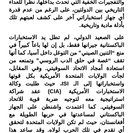
والتفجيرات الخفية التي تحدث بداخلها، نظراً للعداء
التاريخي بين الدولتين، على الرغم من عدم قدرة
أي جهاز استخباراتي آخر على كشف لعبتهم تلك
بأدلة مادية وتاريخية.
على الصعيد الدولي، لم تطل يد الاستخبارات
الباكستانية جيرانها فقط، بل إن لها باعاً كبيراً في
منع “التنين الصيني” من التوغل داخل آسيا، كما أنها
تقف “غصة في حلق الدب الروسي” وتمنعه من
استعادة أمجاد الاتحاد السوفيتي. وفي المقابل،
لجأت الولايات المتحدة الأمريكية بكل قوتها
واستخباراتها إلى الـ ISI، حيث طلبت وكالة
الاستخبارات الأمريكية (CIA) عقد شراكة
استراتيجية معه لتوجيه ضربة قوية للاتحاد
السوفيتي. كما اعتمدت واشنطن على الجهاز
الباكستاني لمساعدتها في حربها الطويلة مع
أفغانستان، حيث لم تكن الولايات المتحدة لتحقق
أي تقدم في تلك الحرب لولاه. وقد ساعد هذا