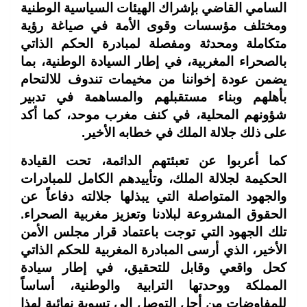
السامي القاضي بإشراك الهيئات السياسية الوطنية
ومختلف مؤسسات وقوى الأمة في صياغة رؤية
متكاملة ومحدثة ومفصلة لمبادرة الحكم الذاتي
بالصحراء المغربية، في إطار السيادة الوطنية، بما
يضمن عودة إخواننا من مخيمات تندوف للالتحام
بأهلهم وبناء مستقبلهم والمساهمة في تدبير
شؤونهم المحلية، في كنف مغرب موحد، كما أكد
على ذلك جلالة الملك في خطابه الأخير.
كما أعربوا عن تعبئتهم الدائمة، تحت القيادة
الحكيمة لجلالة الملك، وتأييدهم الكامل للمبادرات
والجهود المتواصلة التي يبذلها جلالته دفاعاً عن
الحقوق المشروعة لبلادنا وتعزيز مغربية الصحراء.
تلك الجهود التي توجت باعتماد قرار مجلس الأمن
الأخير، الذي أرسى المبادرة المغربية للحكم الذاتي
كحل واقعي وقابل للتحقيق، في إطار سيادة
المملكة ووحدتها الترابية والوطنية، أساساً
للمفاوضات من أجل التوصل إلى تسوية نهائية لهذا