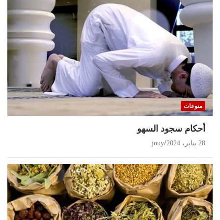
منوعات
أحكام سجود السهو
28 يناير، 2024
jouy