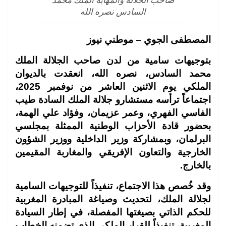
صاحب الجلالة والمهابة الملك محمد
السادس نصره الله
المصطفى الجوي – موطني نيوز
بتوجيهات سامية من لدن صاحب الجلالة الملك
محمد السادس، نصره الله، انعقدت بالديوان
الملكي يوم الاثنين العاشر من نوفمبر 2025،
اجتماعاً ترأسه مستشارو جلالة الملك السادة طيب
الفاسي الفهري، وعمر عزيمان، وفؤاد علي الهمة،
بحضور قادة الأحزاب الوطنية الممثلة بمجلسي
البرلمان، وبمشاركة وزير الداخلية ووزير الشؤون
الخارجية والتعاون الإفريقي والمغاربة المقيمين
بالخارج.
وقد خُصص هذا الاجتماع، تنفيذاً للتوجيهات السامية
لجلالة الملك، لتحديث وصياغة المبادرة المغربية
للحكم الذاتي بصيغتها المفصلة، في إطار السيادة
المغربية، تنفيذاً للقرار الملكي الذي تضمنه الخطاب