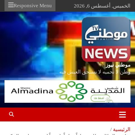
Ski
Responsive Menu
الخميس, أغسطس 6, 2026
t
conten
موطني نيوز
وطن لا نحميه لا نستحق العيش فيه
الرئيسية