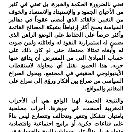
تعني بالضرورة الحكمة والخبرة، بل تعني في كثير
من الأحيان الجمود و والإستبداد والاستعباد والخوف
من التغيير. فالقائد الذي أمضى عقوداً في دهاليز
السياسة يصبح أكثر إرتباطاً بشبكة المصالح القائمة
وأكثر حرصاً على الحفاظ على الوضع الراهن الذي
يضمن له استمرارية النفوذ له ولعائلته ولمن صوت
له وأبقاه تمثالا محنطا، حتى لو كان ذلك على
حساب المبادئ التي من المفترض أن يدافع عنها
حزبه. هذا الجمود يقتل أي محاولة لاستقطاب
الأيديولوجي الحقيقي في المجتمع، ويحول الصراع
السياسي من صراع بين أفكار ورؤى إلى صراع على
المغانم والمواقع.
والنتيجة الحتمية لهذا الواقع هي أن الأحزاب
المغربية أصبحت، في جوهرها، أحزاب مصلحية
بامتياز. تتشكل وتتغير وتتحالف وتتصارع ليس بناءً
على قناعات فكرية أو برامج اجتماعية واقتصادية
متمايزة، بل بناءً على حسابات الربح والخسارة في