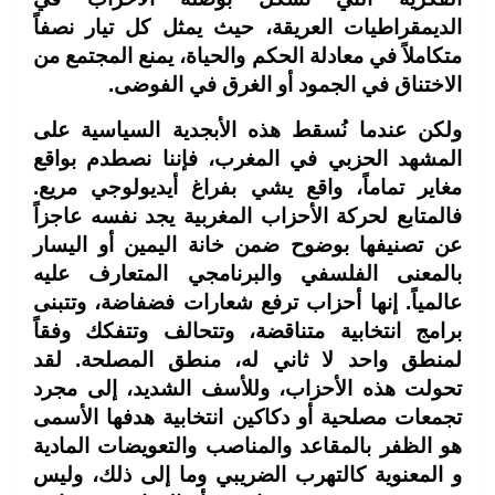
الديمقراطيات العريقة، حيث يمثل كل تيار نصفاً
متكاملاً في معادلة الحكم والحياة، يمنع المجتمع من
الاختناق في الجمود أو الغرق في الفوضى.
ولكن عندما نُسقط هذه الأبجدية السياسية على
المشهد الحزبي في المغرب، فإننا نصطدم بواقع
مغاير تماماً، واقع يشي بفراغ أيديولوجي مريع.
فالمتابع لحركة الأحزاب المغربية يجد نفسه عاجزاً
عن تصنيفها بوضوح ضمن خانة اليمين أو اليسار
بالمعنى الفلسفي والبرنامجي المتعارف عليه
عالمياً. إنها أحزاب ترفع شعارات فضفاضة، وتتبنى
برامج انتخابية متناقضة، وتتحالف وتتفكك وفقاً
لمنطق واحد لا ثاني له، منطق المصلحة. لقد
تحولت هذه الأحزاب، وللأسف الشديد، إلى مجرد
تجمعات مصلحية أو دكاكين انتخابية هدفها الأسمى
هو الظفر بالمقاعد والمناصب والتعويضات المادية
و المعنوية كالتهرب الضريبي وما إلى ذلك، وليس