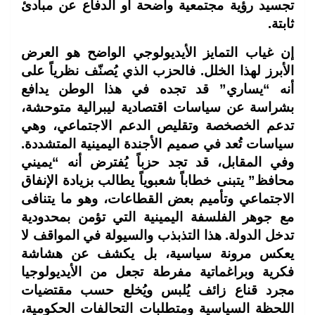
تجسيد رؤية مجتمعية واضحة أو الدفاع عن مبادئ
ثابتة.
إن غياب التمايز الأيديولوجي الواضح هو العرض
الأبرز لهذا الخلل. فالحزب الذي يُصنّف نظرياً على
أنه “يساري” قد تجده في هذا الوطن يدافع
بشراسة عن سياسات اقتصادية ليبرالية متوحشة،
تدعم الخصخصة وتقليص الدعم الاجتماعي، وهي
سياسات تُعد في صميم الأجندة اليمينية المتشددة.
وفي المقابل، قد تجد حزباً يُفترض أنه “يميني
محافظ” يتبنى خطاباً شعبوياً يطالب بزيادة الإنفاق
الاجتماعي وتأميم بعض القطاعات، وهو ما يتنافى
مع جوهر الفلسفة اليمينية التي تؤمن بمحدودية
تدخل الدولة. هذا التذبذب والسيولة في المواقف لا
يعكس مرونة سياسية، بل يكشف عن هشاشة
فكرية وبراغماتية مفرطة تجعل من الأيديولوجيا
مجرد قناع زائف يُلبس ويُخلع حسب مقتضيات
اللحظة السياسية ومتطلبات التحالفات الحكومية،