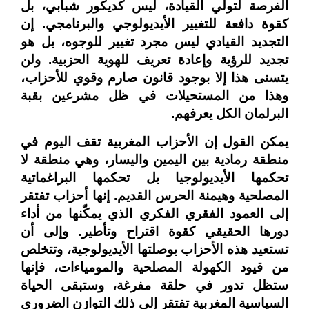
الفرصة لتولي القيادة، ليس كديكور شبابي، بل
كقوة دافعة للتغيير الأيديولوجي والبرنامجي. إن
التجديد القيادي ليس مجرد تغيير للوجوه، بل هو
تجديد للرؤية وإعادة تعريف للهوية الحزبية. ولن
يتسنى هذا إلا بوجود قانون صارم وقوي للأحزاب،
وهذا من المستحيلات في ظل مشرعين بقبة
البرلمان الكل يعرفهم.
يمكن القول إن الأحزاب المغربية تقف اليوم في
منطقة رمادية بين اليمين واليسار، وهي منطقة لا
تحكمها الأيديولوجيا بل تحكمها البراغماتية
المصلحية وهيمنة الحرس القديم. إنها أحزاب تفتقر
إلى العمود الفقري الفكري الذي يمكّنها من أداء
دورها الحقيقي كقوة اقتراح وتأطير. وإلى أن
تستعيد هذه الأحزاب بوصلتها الأيديولوجية، وتتخلص
من قيود الكهولة المصلحية والمومياءات، فإنها
ستظل تدور في حلقة مفرغة، وستبقى الحياة
السياسية المغربية تفتقر إلى ذلك التوازن الضروري