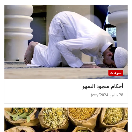
منوعات
أحكام سجود السهو
28 يناير، 2024
jouy