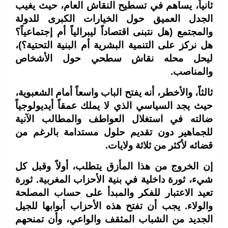
ثانياً، يساهم في تسطيح النقاش العام، حيث يغيب
الجدل العميق حول الخيارات الكبرى للدولة
والمجتمع (هل نتبنى اقتصاداً ليبرالياً أم إجتماعياً؟
هل نركز على التنمية البشرية أم البنية التحتية؟)،
ليحل محله نقاش سطحي حول الأشخاص
والمناصب.
ثالثاً، والأخطر، أنه يفتح الباب واسعاً أمام الشعبوية،
حيث يجد السياسي الذي لا يملك عمقاً أيديولوجياً
ضالته في استغلال العواطف والمطالب الآنية
للجماهير دون تقديم حلول مستدامة بالرغم من
قضائه لأكثر من ثلاثة ولايات.
إن الخروج من هذا المأزق يتطلب، أولاً وقبل كل
شيء، ثورة داخلية في بنية الأحزاب المغربية. ثورة
تعيد الاعتبار للفكر والمبدأ على حساب المصلحة
والولاء. يجب أن تفتح هذه الأحزاب أبوابها للجيل
الجديد من الشباب المثقف والواعي، وأن تمنحهم