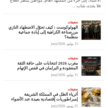
الاعتياد، إلى جزء من المشهد العام، مواطن ينتظر العلاج
فلا يجده، شاب…
تحقيقات
الهولوكوست : كيف تحوّل الاضطهاد النازي
من صناعة الكراهية إلى إبادة جماعية
منظّمة؟
15 يوليو، 2026
jouy
تحقيقات
مغرب 2026 انتخابات على حافة الثقة
المفقودة و البرلمان في قفص الإتهام
11 يوليو، 2026
jouy
تحقيقات
أثرياء الظل في المملكة الشريفة
إمبراطوريات إقتصادية بعيدة عند الأضواء
25 يونيو، 2026
jouy