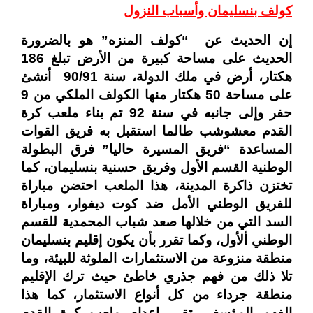
كولف بنسليمان وأسباب النزول
إن الحديث عن “كولف المنزه” هو بالضرورة
الحديث على مساحة كبيرة من الأرض تبلغ 186
هكتار، أرض في ملك الدولة، سنة 90/91 أنشئ
على مساحة 50 هكتار منها الكولف الملكي من 9
حفر وإلى جانبه في سنة 92 تم بناء ملعب كرة
القدم معشوشب طالما استقبل به فريق القوات
المساعدة “فريق المسيرة حاليا” فرق البطولة
الوطنية القسم الأول وفريق حسنية بنسليمان، كما
تختزن ذاكرة المدينة، هذا الملعب احتضن مباراة
للفريق الوطني الأمل ضد كوت ديفوار، ومباراة
السد التي من خلالها صعد شباب المحمدية للقسم
الوطني ألأول، وكما تقرر بأن يكون إقليم بنسليمان
منطقة منزوعة من الاستثمارات الملوثة للبيئة، وما
تلا ذلك من فهم جذري خاطئ حيث ترك الإقليم
منطقة جرداء من كل أنواع الاستثمار، كما هذا
الفهم المؤسف، تقرر إعدام ملعب كرة القدم