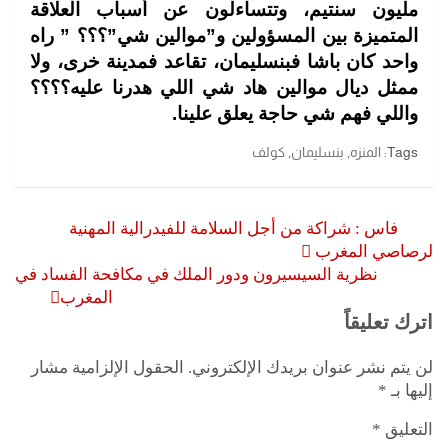
مليون سنتيم، وتتساءلون عن أسباب العلاقة
المتميزة بين المسؤولين و”موالين شي”؟؟؟ ”
راه
واحد كان باشا فبنسليمان، تقاعد فمدينة خرى، ولا
ممثل ديال موالين هاد شي اللي هدرنا عليه؟؟؟؟
واللي فهم شي حاجة يعلق علينا.
Tags:
المنزه
,
بنسليمان
,
كولف
تصفّح
فاس : شراكة من أجل السلامة للفيدرالية المهنية
المقالات
لرصاصي المغرب
نظرية السيسيرون ودور الملك في مكافحة الفساد في
المغرب
اترك تعليقاً
لن يتم نشر عنوان بريدك الإلكتروني.
الحقول الإلزامية مشار
إليها بـ
*
التعليق
*