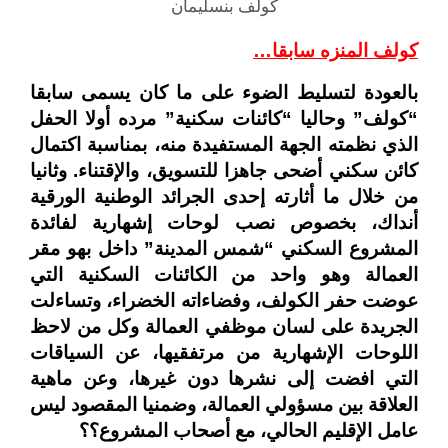
كولف بنسليمان
كولف المنزه سابقا…
بالعودة لتسليط الضوء على ما كان يسمى سابقا
“كولف” وحاليا “كائنات سكنية” مرده أولا الحفل
الذي نظمته الجهة المستفيدة منه، بمناسبة اكتمال
كائن سكني أضحى جاهزا للتسويق، والإقتناء. وثانيا
من خلال ما أثارته إحدى الجرائد الوطنية الورقية
أنداك، بخصوص نصب لوحات إشهارية لفائدة
المشروع السكني “شمس المدينة” داخل بهو مقر
العمالة وهو واحد من الكائنات السكنية التي
عوضت حفر الكولف، وفضاءاته الخضراء، وتساءلت
الجريدة على لسان موظفي العمالة وكل من لاحظ
اللوحات الإشهارية من مرتفقيها، عن السياقات
التي افضت إلى نشرها دون غيرها، وعن ماهية
العلاقة بين مسؤولي العمالة، وضمنيا المقصود ليس
عامل الإقليم الحالي، مع أصحاب المشروع؟؟