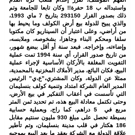
واستبداله ب 18 حفرة!! وكان تابعا للجامعة وتم
ذلك بصدور القرار 293150
بتاريخ 7 ماي 1993،
والذي يبيح للدولة بيع أرض الكولف وما يحيط بها
من أراضي، وعلى اعتبار أن السيناريو كان مكتوبا
سلفا ومحكم البناء وجاهزا، بشخوصه، وملابسه،
وإضاءته، وإخراجه. فبعد سنة أو أقل ببضع شهور،
من تاريخ صدور القرار، أي سنة 1994 تمت عملية
التفويت المغلفة بالأركان الأساسية لإجراء عملية
البيع، فكان البائع، مدير الأملاك المخزنية بالمحمدية،
ممثلا عن الدولة، وكان المشتري،”ع،ي” الرئيس
المدير العام الشركة امتداد وتنمية كولف بنسليمان
التي تأسست في أعقاب التفكير في بيع الأرض،
وحتى تكتمل معادلة البيع هذه، تم تحديد ثمن المتر
مربع في
5 دراهم، كما راج، وبعملية حسابية
بسيطة نحصل على مبلغ 930 مليون سنتيم مقابل
186 هكتار في قلب مدينة بنسليمان، وتم تأطير
علاقة الدولة مع الشركة بعقد ما بعد البيع بموجبه