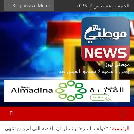
Ski
Responsive Menu
الجمعة, أغسطس 7, 2026
t
conten
موطني نيوز
وطن لا نحميه لا نستحق العيش فيه
الرئيسية
“كولف المنزه” ببنسليمان القصة التي لم ولن تنتهي