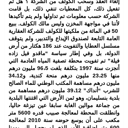
إلغاء العقد وسحب الكولف من الشركة ؟ هل تم
تفعيل ذلك، كل المعطيات تنفي ذلك، بل قامت
الشركة حسب معلومات تم تداولها ولم يتم تأكيدها
لأننا في مواجهة المخزن وليس مالك الكولف. ببيع
50 في المائة من ملكيتها للكولف للشركة العقارية
العامة التابعة لصندوق الإيداع والتدبير،
ولم يتوقف
مسلسل العطايا والتفويت عند 186 هكتار من أرض
الدولة، بل وفي إطار سياسة “ماقدو فيل زاده
فيلة” تم تفويت محطة تصفية المياه العادمة التي
أنجزت سنة 1997 بتكلفة بلغت 96،5 مليون درهم
منها 23،25 مليون درهم منحة كندية، و34،12
مليون درهم مساهمة المكتب الوطني للماء الصالح
للشرب “أنداك” 39،12 مليون درهم مساهمة من
بلدية بنسليمان، وهو ثمن الأرض التي اقتنتها البلدية
من جماعة موالين الغابة سابقا عين تيزغة حاليا،
وانطلقت المحطة لمعالجة صبيب قدره 5600 متر
مكعب على أن يوسع حوضه سنة 2010 لمعالجة
600 متر إضافية الأمر الذي لم يحصل إلى يومنا