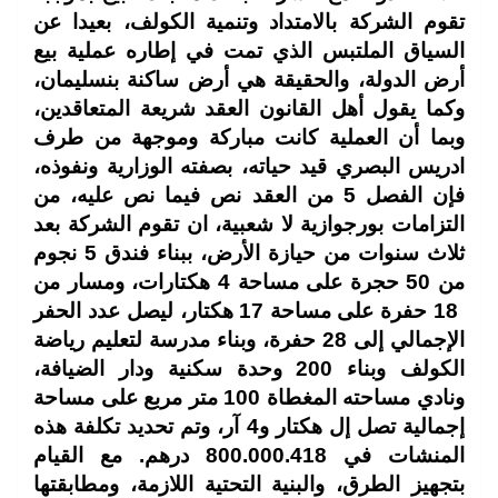
تقوم الشركة بالامتداد وتنمية الكولف،
بعيدا عن
السياق الملتبس الذي تمت في إطاره عملية بيع
أرض الدولة، والحقيقة هي أرض ساكنة بنسليمان،
وكما يقول أهل القانون العقد شريعة المتعاقدين،
وبما أن العملية كانت مباركة وموجهة من طرف
ادريس البصري قيد حياته، بصفته الوزارية ونفوذه،
فإن الفصل 5 من العقد نص فيما نص عليه، من
التزامات بورجوازية لا شعبية، ان تقوم الشركة بعد
ثلاث سنوات من حيازة الأرض، ببناء فندق 5 نجوم
من 50 حجرة على مساحة 4 هكتارات، ومسار من
18 حفرة على مساحة 17 هكتار، ليصل عدد الحفر
الإجمالي إلى 28 حفرة، وبناء مدرسة لتعليم رياضة
الكولف وبناء 200 وحدة سكنية ودار الضيافة،
ونادي مساحته المغطاة 100 متر مربع على مساحة
إجمالية تصل إل هكتار و4 آر، وتم تحديد تكلفة هذه
المنشات في
800.000.418 درهم. مع القيام
بتجهيز الطرق، والبنية التحتية اللازمة، ومطابقتها