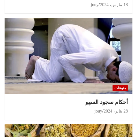
18 مارس، 2024
jouy
منوعات
أحكام سجود السهو
28 يناير، 2024
jouy