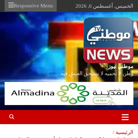
Ski
Responsive Menu
الخميس, أغسطس 6, 2026
t
conten
موطني نيوز
وطن لا نحميه لا نستحق العيش فيه
الرئيسية