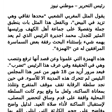
رئيس التحرير – موطني نيوز
يقول المثل المغربي الشعبي “محدها تقاقي وهي
تزيد في البيض”، وبالفعل هذا المثل بات ينطبق
جملة وتفصيلا على جماعة أهل الكهف ورئيسها
المثير للجدل. محمد اجديرة الرئيس الذي لم يعد
يهمه شيء بإستثناء البحث رفقة بعض السماسرة
المرافقين له عن “الهمزة”.
هذه الهمزة التي علمونا وعن قصد أنها ترفع وتنصب
وهي في الحقيقة وفي عرف هذا الرئيس “تضرب”.
فبعد مرور أزيد من 18 شهر من عمر هذا المجلس
البئيس لم تتحرك هذه المدينة الا للأسوء. في حين
نجد سلطة الرقابة تقف موقف المتفرج وتتلذذ
بمعاناة الساكنة، ولعل ما وقع يوم كانت السلطة
المحلية واقفة على قدم وساق لتحضير المصلى،
لإستقبال الساكنة لأداء صلاة العيد. لدليل واضح
وفاضح على حجم الكارثة التي إبتلى الله بها