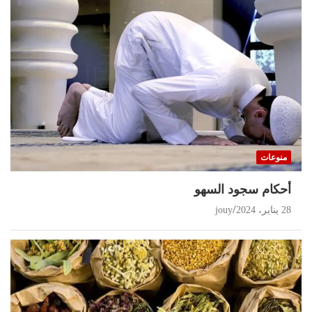
منوعات
أحكام سجود السهو
28 يناير، 2024
jouy