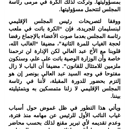
بمسؤوليتها. وتركت لذلك الكرة في مرمى رئاسة
المجلس لتتحمل مسؤوليتها.
ووفقا لتصريحات رئيس المجلس الإقليمي
لبنسليمان للجريدة، فإن “الكرة باتت في ملعب
رئاسة المجلس بعدما صوت الأعضاء بالإجماع رفضا
لحجة الغياب للمرة الثانية”، مضيفا “الغالب الله،
قلوبنا مع الأخ عبد العالي لكن الإدارة لن ترحمنا
خاصة وأن الوزارة الوصية باتت على علم، وسنكون
ملزمين للامتثال للقانون”. مضيفا أن الباب لا زال
مفتوحا في وجه السيد عبد العالي بونصر إن هو
إلتزم بحضور للدورة المقبلة، لأننا في رئاسة
المجلس الإقليمي لا زلنا متمسكين به وبتمثيليته
بيننا.
ويأتي هذا التطور في ظل غموض حول أسباب
غياب النائب الأول للرئيس عن مهامه منذ فترة،
وعدم تقديمه لأي تبرير مقنع لذلك بحسب محاضر