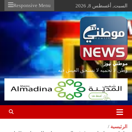
Ski
Responsive Menu
السبت, أغسطس 8, 2026
t
conten
موطني نيوز
وطن لا نحميه لا نستحق العيش فيه
الرئيسية