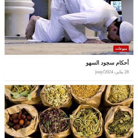
منوعات
أحكام سجود السهو
28 يناير، 2024
jouy