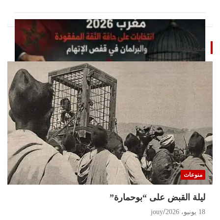
منوعات
تحقيقات
مغرب 2026 انتخابات على حافة الثقة المفقودة و
البرلمان في قفص الإتهام
منوعات
11 يوليو، 2026
jouy
ليلة القبض على “بوحمارة”
18 يونيو، 2026
jouy