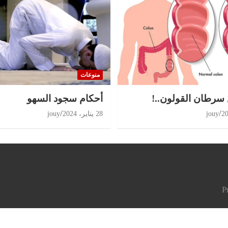
منوعات
 سرطان القولون..!
أحكام سجود السهو
jouy
28 يناير، 2024
jouy
P