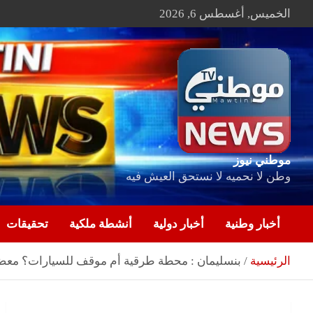
Ski
الخميس, أغسطس 6, 2026
t
conten
موطني نيوز
وطن لا نحميه لا نستحق العيش فيه
أخبار وطنية
أخبار دولية
أنشطة ملكية
تحقيقات
الرئيسية
بنسليمان : محطة طرقية أم موقف للسيارات؟ معضلة 