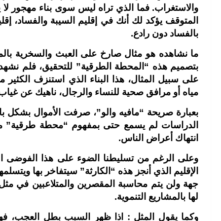
والاستغراب. فما الذي تراه ليس سوى بناء مهجور لا
المتوقف يؤكد لك أنك في إقليم السيبة والفساد، إقلي
بالفساد دون رادع.
ما نشاهده هو مثال صارخ على العبث والسخرية بال
بتصميم هذه “المحطة الطرقية” للتحقيق، فلم نشهد
على سبيل المثال، هذا البناء الذي استنزف الكثير م
مياه أو مرافق صحية للنساء والرجال، ناهيك عن غيا
بعبارة صريحة “مافيه والو”، صرفت الأموال بشكل با
الدراسات لم يسمع حتى بمفهوم “محطة طرقية” من
انتهاك أعراض الناس.
وعلى الرغم من تسليطنا الضوء على هذا الفوضى 
الإقليم الذي أنجز هذه “الكارثة” سيتفاخر بها ويتسل
جهة ولن يتم محاسبة المقصرين والمتلاعبين في مثل 
لها بالمشاريع التنموية.
وكما يقول المثل : اذا ظهر السبب بطل العجب، فه