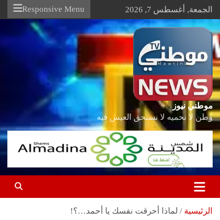
Ski
Responsive Menu
الجمعة, أغسطس 7, 2026
t
conten
موطني نيوز
وطن لا نحميه لا نستحق العيش فيه
الرئيسية
لماذا أحرقت نفسك يا أحمد…؟!