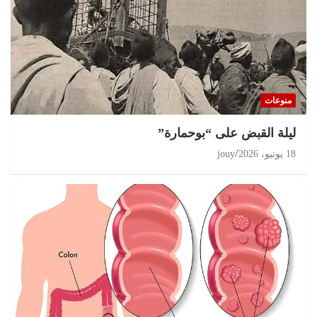
تحقيقات
مغرب 2026 انتخابات على حافة الثقة المفقودة و
البرلمان في قفص الإتهام
منوعات
11 يوليو، 2026
jouy
ليلة القبض على “بوحمارة”
18 يونيو، 2026
jouy