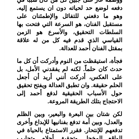
دفعه لوضع حد لحياته دون ان يستمع إليه.
وهو ما دفعني للتفائل والإطمئنان على
مستقبل الفنان، هو السرعة التي فتحت بها
السلطات التحقيق، والأسرع هو الزمن
القياسي الذي قدم فيه كل من له علاقة
بمقتل الفنان أحمد للعدالة.
فجأة، استيقظت من النوم وأدركت أن كل ما
حدث كان حلماً. لكنه لم يفقدني الأمل، بل
على العكس، أدركت أنني أريد أن أجعل
الحلم حقيقة. وان تطبق العدالة ويفتح تحقيق
حول الأسباب الحقيقية لدفع أحمد إلى
الاحتجاج بتلك الطريقة المروعة.
لكن شتان بين البعرة والبعير، وبين الظلم
والعدل، وبين أمة تدفع بفنانيها للإبداع وأخرى
تدفعهم للإنتحار. فقرر الاستمتاع بالحياة في
الواقع المخجل وتحقيق أحلام وتجارب