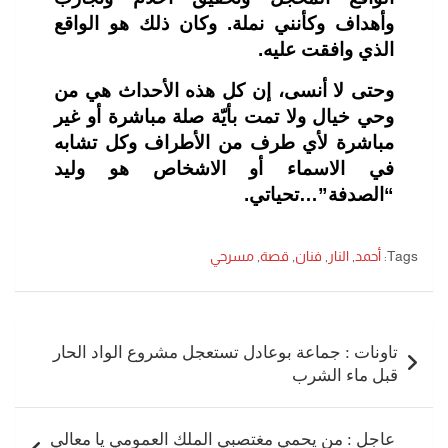
وأهداف وكأنني نملة. وكان ذلك هو الواقع
الذي وافقت عليه.
وحتى لا أنسى، إ
ن كل هذه الأحداث هي من
وحي خيال ولا تمت بأيّة صلة مباشرة أو غير
مباشرة لأي طرف من الأطراف وكل تشابه
في الاسماء أو الاشخاص هو وليد
“الصدفة”…تحياتي.
Tags:
أحمد
,
النار
,
فنان
,
قصة
,
مسرحي
تصفّح
المقالات
تاونات : جماعة بوعادل تستعجل مشروع الواد الحار
قبل ماء الشرب
عاجل : من يحمي مغتصبي الملك العمومي يا معالي