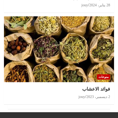
28 يناير، 2024
jouy
منوعات
‏فوائد الاعشاب
2 ديسمبر، 2023
jouy