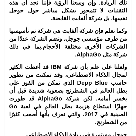
تلك الريادة. وإن وسعنا الرؤية فإننا نجد أن هذه
التقنيات لا تتمحور بشكل مباشر حول جوجل
نفسها، بل شركة ألفابت القابضة
.
وكما نعلم فإن شركة ألفابت هي شركة تم تأسيسها
من طرف مؤسسي جوجل، وتضم الشركة عددًا من
الشركات الأخرى مختلفة الأحجام.بما في ذلك
شركة مثل
AlphaGo.
ولعلنا على علم بأن شركة
IBM قد أعطت الكثير
لمجال الذكاء الاصطناعي، وقد تمكنت من تطوير
حاسب Depp Blue الذي تمكن من الفوز على
بطل العالم في الشطرنج بصعوبة شديدة قبل أن
يخسر أمامه. لكن شركة AlphaGo قد طورت
جهازًا استطاع هزيمة بطل العالم في لعبة Go
الصينية في 2017، والتي تعرف بأنها أصعب كثيرًا
من الشطرنج.
جوجل مستمرة في ريادة الذكاء الاصطناعي