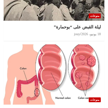
منوعات
ليلة القبض على “بوحمارة”
18 يونيو، 2026
jouy
منوعات