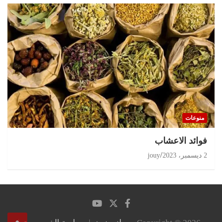
منوعات
‏فوائد الاعشاب
2 ديسمبر، 2023
jouy