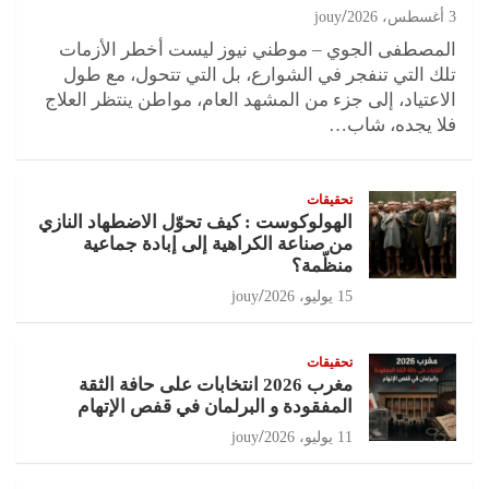
3 أغسطس، 2026
jouy
المصطفى الجوي – موطني نيوز ليست أخطر الأزمات
تلك التي تنفجر في الشوارع، بل التي تتحول، مع طول
الاعتياد، إلى جزء من المشهد العام، مواطن ينتظر العلاج
فلا يجده، شاب…
تحقيقات
الهولوكوست : كيف تحوّل الاضطهاد النازي
من صناعة الكراهية إلى إبادة جماعية
منظّمة؟
15 يوليو، 2026
jouy
تحقيقات
مغرب 2026 انتخابات على حافة الثقة
المفقودة و البرلمان في قفص الإتهام
11 يوليو، 2026
jouy