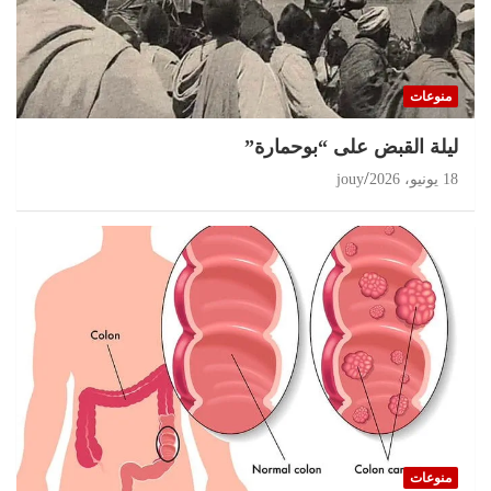
منوعات
ليلة القبض على “بوحمارة”
18 يونيو، 2026
jouy
منوعات