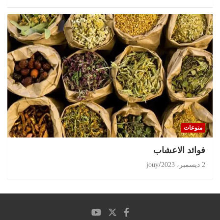
منوعات
‏فوائد الاعشاب
2 ديسمبر، 2023
jouy