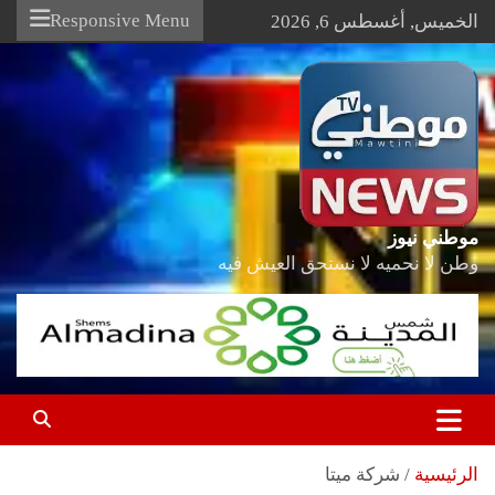
Ski
Responsive Menu
الخميس, أغسطس 6, 2026
t
conten
موطني نيوز
وطن لا نحميه لا نستحق العيش فيه
الرئيسية
شركة ميتا