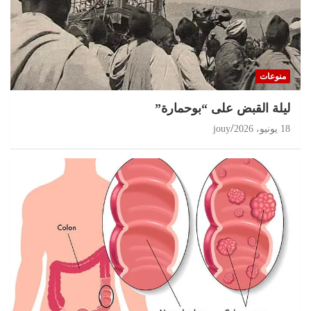
منوعات
ليلة القبض على “بوحمارة”
18 يونيو، 2026
jouy