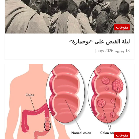
منوعات
ليلة القبض على “بوحمارة”
18 يونيو، 2026
jouy
منوعات