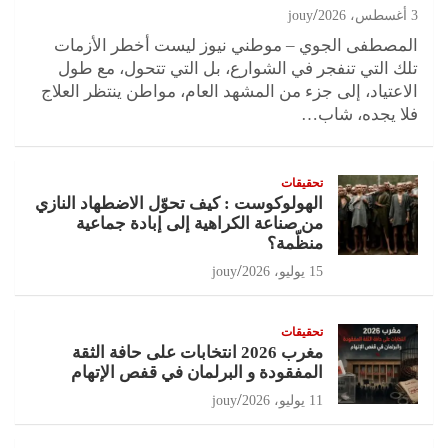
3 أغسطس، 2026
jouy
المصطفى الجوي – موطني نيوز ليست أخطر الأزمات
تلك التي تنفجر في الشوارع، بل التي تتحول، مع طول
الاعتياد، إلى جزء من المشهد العام، مواطن ينتظر العلاج
فلا يجده، شاب…
تحقيقات
الهولوكوست : كيف تحوّل الاضطهاد النازي
من صناعة الكراهية إلى إبادة جماعية
منظّمة؟
15 يوليو، 2026
jouy
تحقيقات
مغرب 2026 انتخابات على حافة الثقة
المفقودة و البرلمان في قفص الإتهام
11 يوليو، 2026
jouy