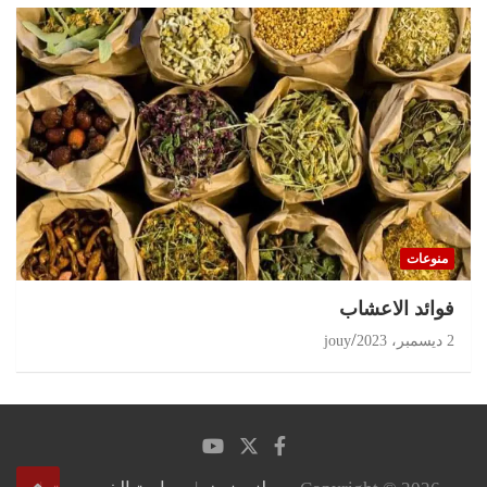
منوعات
‏فوائد الاعشاب
2 ديسمبر، 2023
jouy