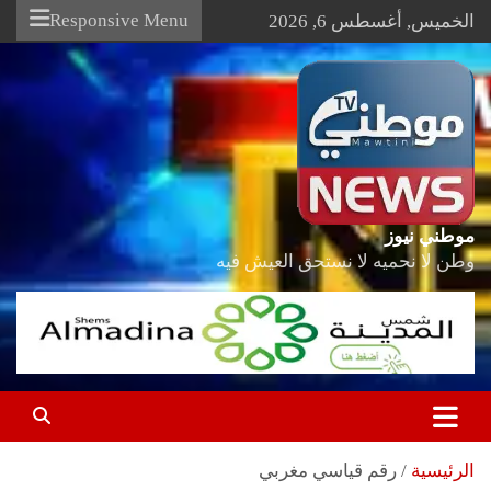
Ski
Responsive Menu
الخميس, أغسطس 6, 2026
t
conten
موطني نيوز
وطن لا نحميه لا نستحق العيش فيه
الرئيسية
رقم قياسي مغربي