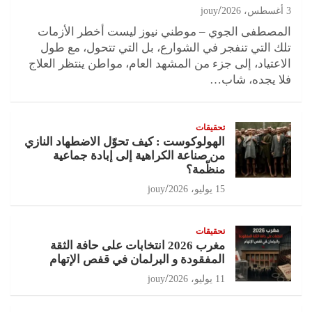
3 أغسطس، 2026
jouy
المصطفى الجوي – موطني نيوز ليست أخطر الأزمات
تلك التي تنفجر في الشوارع، بل التي تتحول، مع طول
الاعتياد، إلى جزء من المشهد العام، مواطن ينتظر العلاج
فلا يجده، شاب…
تحقيقات
الهولوكوست : كيف تحوّل الاضطهاد النازي
من صناعة الكراهية إلى إبادة جماعية
منظّمة؟
15 يوليو، 2026
jouy
تحقيقات
مغرب 2026 انتخابات على حافة الثقة
المفقودة و البرلمان في قفص الإتهام
11 يوليو، 2026
jouy