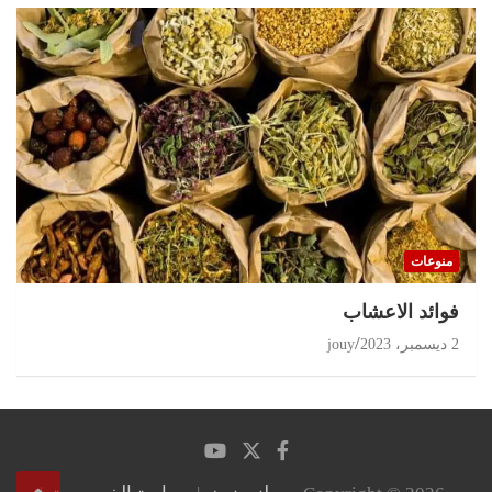
منوعات
‏فوائد الاعشاب
2 ديسمبر، 2023
jouy