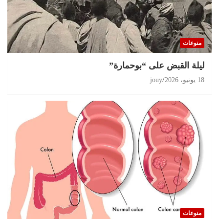
منوعات
ليلة القبض على “بوحمارة”
18 يونيو، 2026
jouy
منوعات