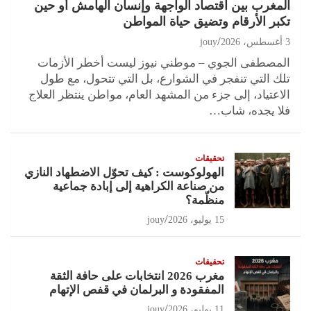
المغرب بين اقتصاد الواجهة وإنسان الهامش أو حين
تكبر الأرقام وتضيق حياة المواطن
3 أغسطس، 2026
jouy
المصطفى الجوي – موطني نيوز ليست أخطر الأزمات
تلك التي تنفجر في الشوارع، بل التي تتحول، مع طول
الاعتياد، إلى جزء من المشهد العام، مواطن ينتظر العلاج
فلا يجده، شاب…
تحقيقات
الهولوكوست : كيف تحوّل الاضطهاد النازي
من صناعة الكراهية إلى إبادة جماعية
منظّمة؟
15 يوليو، 2026
jouy
تحقيقات
مغرب 2026 انتخابات على حافة الثقة
المفقودة و البرلمان في قفص الإتهام
11 يوليو، 2026
jouy