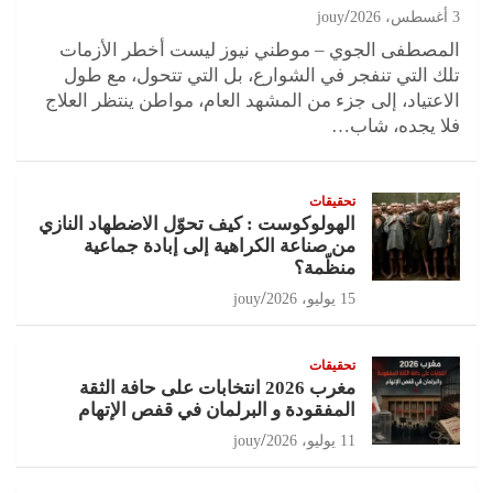
3 أغسطس، 2026
jouy
المصطفى الجوي – موطني نيوز ليست أخطر الأزمات
تلك التي تنفجر في الشوارع، بل التي تتحول، مع طول
الاعتياد، إلى جزء من المشهد العام، مواطن ينتظر العلاج
فلا يجده، شاب…
تحقيقات
الهولوكوست : كيف تحوّل الاضطهاد النازي
من صناعة الكراهية إلى إبادة جماعية
منظّمة؟
15 يوليو، 2026
jouy
تحقيقات
مغرب 2026 انتخابات على حافة الثقة
المفقودة و البرلمان في قفص الإتهام
11 يوليو، 2026
jouy