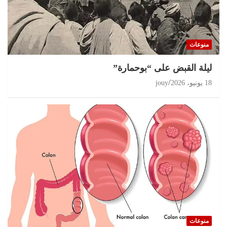
منوعات
ليلة القبض على “بوحمارة”
18 يونيو، 2026
jouy
منوعات