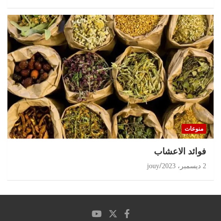
منوعات
‏فوائد الاعشاب
2 ديسمبر، 2023
jouy