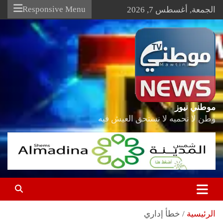
Ski
Responsive Menu
الجمعة, أغسطس 7, 2026
t
conten
موطني نيوز
وطن لا نحميه لا نستحق العيش فيه
الرئيسية
خطأ إداري