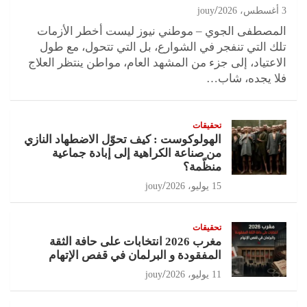
3 أغسطس، 2026
jouy
المصطفى الجوي – موطني نيوز ليست أخطر الأزمات
تلك التي تنفجر في الشوارع، بل التي تتحول، مع طول
الاعتياد، إلى جزء من المشهد العام، مواطن ينتظر العلاج
فلا يجده، شاب…
تحقيقات
الهولوكوست : كيف تحوّل الاضطهاد النازي
من صناعة الكراهية إلى إبادة جماعية
منظّمة؟
15 يوليو، 2026
jouy
تحقيقات
مغرب 2026 انتخابات على حافة الثقة
المفقودة و البرلمان في قفص الإتهام
11 يوليو، 2026
jouy