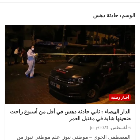
الوسم:
حادثة دهس
أخبار وطنية
الدار البيضاء : ثاني حادثة دهس في أقل من أسبوع راحت
ضحيتها شابة في مقتبل العمر
6 أغسطس، 2023
jouy
المصطفى الجوي – موطني نيوز علم موطني نيوز من