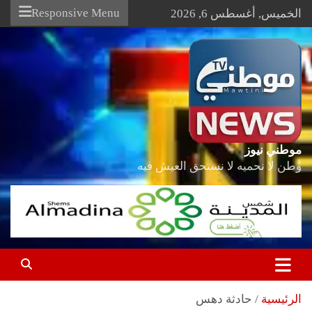
Ski
Responsive Menu
الخميس, أغسطس 6, 2026
t
conten
موطني نيوز
وطن لا نحميه لا نستحق العيش فيه
الرئيسية
حادثة دهس