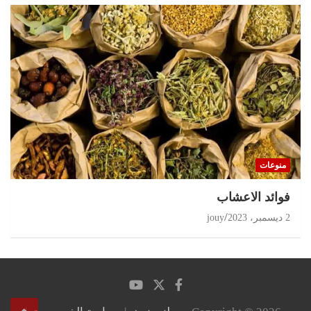
منوعات
‏فوائد الاعشاب
2 ديسمبر، 2023
jouy