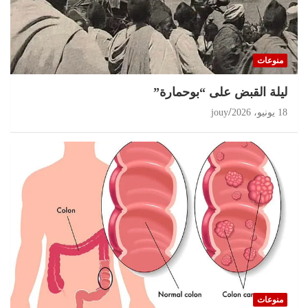
منوعات
ليلة القبض على “بوحمارة”
18 يونيو، 2026
jouy
منوعات