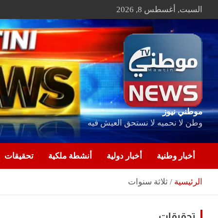
Ski
السبت, أغسطس 8, 2026
t
conten
موطني نيوز
وطن لا نحميه لا نستحق العيش فيه
أخبار وطنية
أخبار دولية
أنشطة ملكية
تحقيقات
الرئيسية
ثلاثة سنوات
تحقيقات