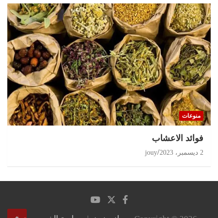
منوعات
‏فوائد الاعشاب
2 ديسمبر، 2023
jouy