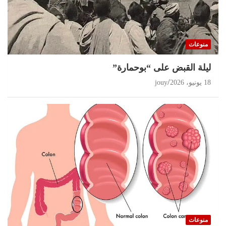
منوعات
ليلة القبض على “بوحمارة”
18 يونيو، 2026
jouy
منوعات