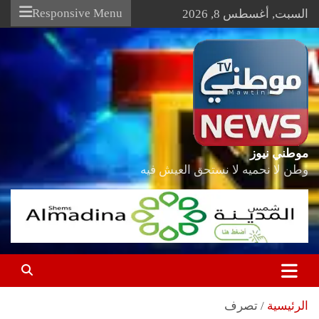
Ski
Responsive Menu
السبت, أغسطس 8, 2026
t
conten
موطني نيوز
وطن لا نحميه لا نستحق العيش فيه
الرئيسية
تصرف