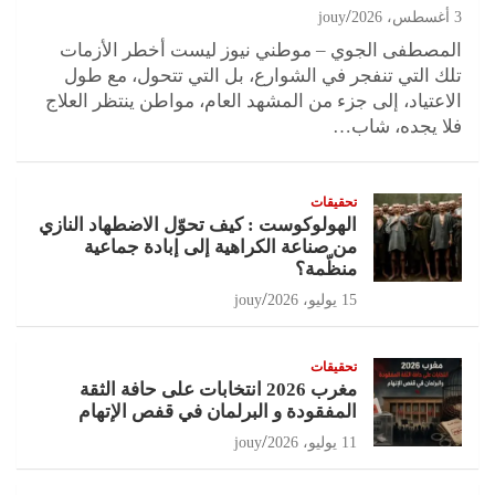
3 أغسطس، 2026
jouy
المصطفى الجوي – موطني نيوز ليست أخطر الأزمات
تلك التي تنفجر في الشوارع، بل التي تتحول، مع طول
الاعتياد، إلى جزء من المشهد العام، مواطن ينتظر العلاج
فلا يجده، شاب…
تحقيقات
الهولوكوست : كيف تحوّل الاضطهاد النازي
من صناعة الكراهية إلى إبادة جماعية
منظّمة؟
15 يوليو، 2026
jouy
تحقيقات
مغرب 2026 انتخابات على حافة الثقة
المفقودة و البرلمان في قفص الإتهام
11 يوليو، 2026
jouy