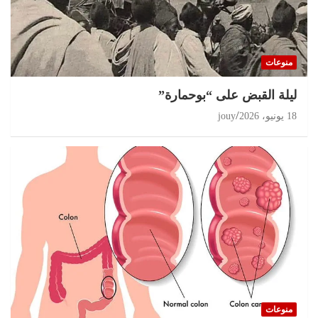
منوعات
ليلة القبض على “بوحمارة”
18 يونيو، 2026
jouy
منوعات