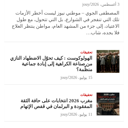
3 أغسطس، 2026
jouy
المصطفى الجوي – موطني نيوز ليست أخطر الأزمات
تلك التي تنفجر في الشوارع، بل التي تتحول، مع طول
الاعتياد، إلى جزء من المشهد العام، مواطن ينتظر العلاج
فلا يجده، شاب…
تحقيقات
الهولوكوست : كيف تحوّل الاضطهاد النازي
من صناعة الكراهية إلى إبادة جماعية
منظّمة؟
15 يوليو، 2026
jouy
تحقيقات
مغرب 2026 انتخابات على حافة الثقة
المفقودة و البرلمان في قفص الإتهام
11 يوليو، 2026
jouy