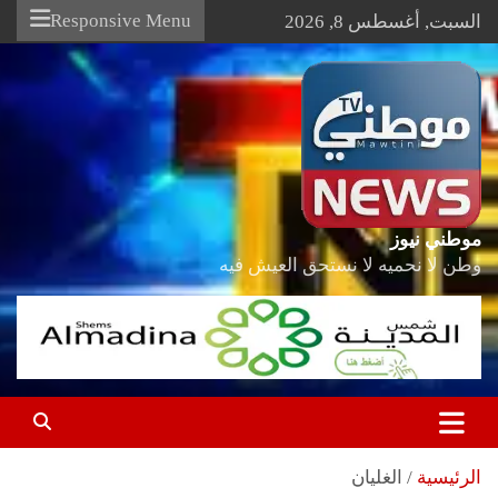
Ski
Responsive Menu
السبت, أغسطس 8, 2026
t
conten
موطني نيوز
وطن لا نحميه لا نستحق العيش فيه
الرئيسية
الغليان