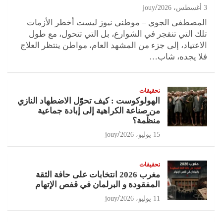
3 أغسطس، 2026
jouy
المصطفى الجوي – موطني نيوز ليست أخطر الأزمات
تلك التي تنفجر في الشوارع، بل التي تتحول، مع طول
الاعتياد، إلى جزء من المشهد العام، مواطن ينتظر العلاج
فلا يجده، شاب…
تحقيقات
الهولوكوست : كيف تحوّل الاضطهاد النازي
من صناعة الكراهية إلى إبادة جماعية
منظّمة؟
15 يوليو، 2026
jouy
تحقيقات
مغرب 2026 انتخابات على حافة الثقة
المفقودة و البرلمان في قفص الإتهام
11 يوليو، 2026
jouy