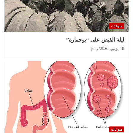
منوعات
ليلة القبض على “بوحمارة”
18 يونيو، 2026
jouy
منوعات