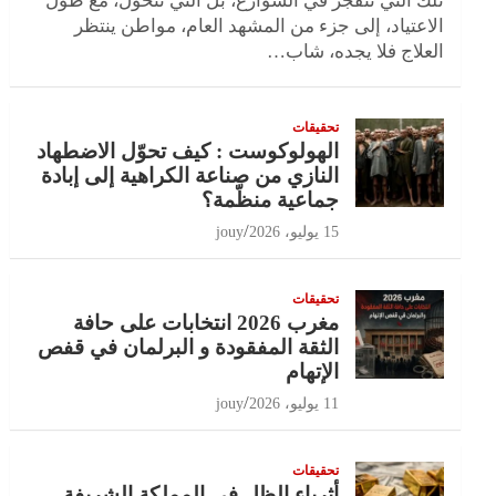
تلك التي تنفجر في الشوارع، بل التي تتحول، مع طول
الاعتياد، إلى جزء من المشهد العام، مواطن ينتظر
العلاج فلا يجده، شاب…
تحقيقات
الهولوكوست : كيف تحوّل الاضطهاد
النازي من صناعة الكراهية إلى إبادة
جماعية منظّمة؟
15 يوليو، 2026
jouy
تحقيقات
مغرب 2026 انتخابات على حافة
الثقة المفقودة و البرلمان في قفص
الإتهام
11 يوليو، 2026
jouy
تحقيقات
أثرياء الظل في المملكة الشريفة