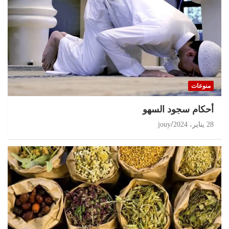
منوعات
أحكام سجود السهو
28 يناير، 2024
jouy