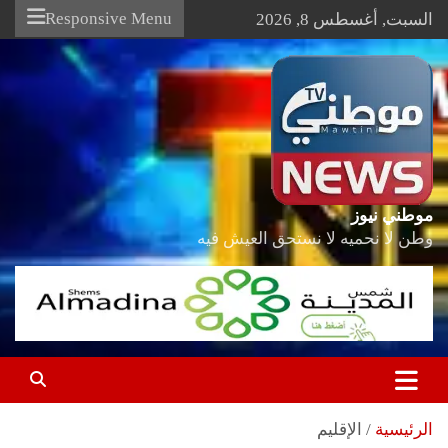
Ski
Responsive Menu
السبت, أغسطس 8, 2026
t
conten
موطني نيوز
وطن لا نحميه لا نستحق العيش فيه
الرئيسية
الإقليم