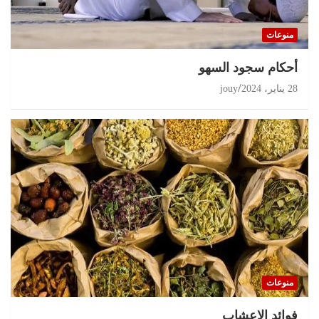
منوعات
أحكام سجود السهو
28 يناير، 2024
jouy
منوعات
‏فوائد الاعشاب