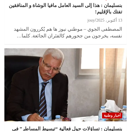
بنسليمان : هذا إلى السيد العامل مافيا الوشاة و المنافقين
تفتك بالإقليم!
13 أكتوبر، 2025
jouy
المصطفى الجوي – موطني نيوز ها هم يُكررون المشهد
نفسه، يخرجون من جحورهم كالفئران الجائعة. كلما…
أخبار وطنية
بنسليمان : تساؤلات حول فعالية “تبسيط المساطر” في