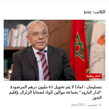
الكاتب:
jouy
أخبار وطنية
بنسليمان : لماذا لا يتم تحويل 63 مليون درهم المرصودة
“لدار البارود” بجماعة موالين الواد لضحايا الزلزال بإقليم
الحوز
11 سبتمبر، 2023
jouy