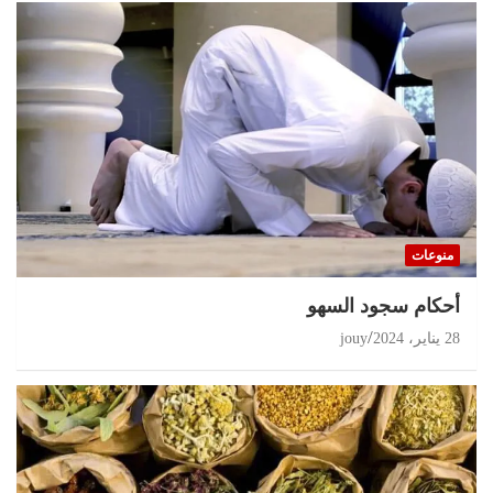
منوعات
أحكام سجود السهو
28 يناير، 2024
jouy