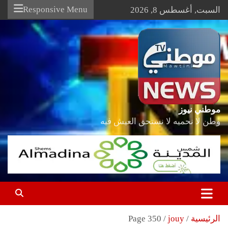
Ski
Responsive Menu
السبت, أغسطس 8, 2026
t
conten
موطني نيوز
وطن لا نحميه لا نستحق العيش فيه
الرئيسية
jouy
Page 350