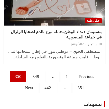
أخبار وطنية
بنسليمان : نداء الوطن..حملة تبرع بالدم لضحايا الزلزال
في جماعة المنصورية
10 سبتمبر، 2023
jouy
المصطفى الجوي – موطني نيوز في إطار استجابتها لنداء
الوطن، قامت جماعة المنصورية بالتعاون مع السلطة…
تعدد
350
349
…
1
Previous
صفحات
المقالات
Next
442
…
351
تحقيقات