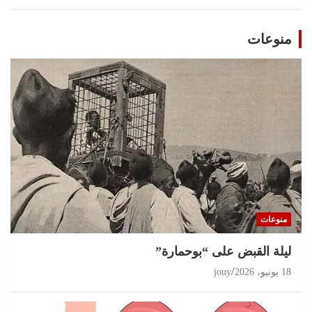
منوعات
منوعات
ليلة القبض على “بوحمارة”
18 يونيو، 2026
jouy