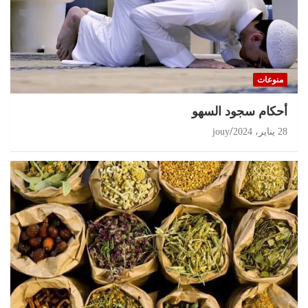
منوعات
أحكام سجود السهو
28 يناير، 2024
jouy