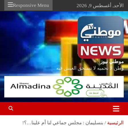
Ski
Responsive Menu
الأحد, أغسطس 9, 2026
t
conten
موطني نيوز
وطن لا نحميه لا نستحق العيش فيه
الرئيسية
بنسليمان : مجلس جماعي لنا أم علينا…؟!