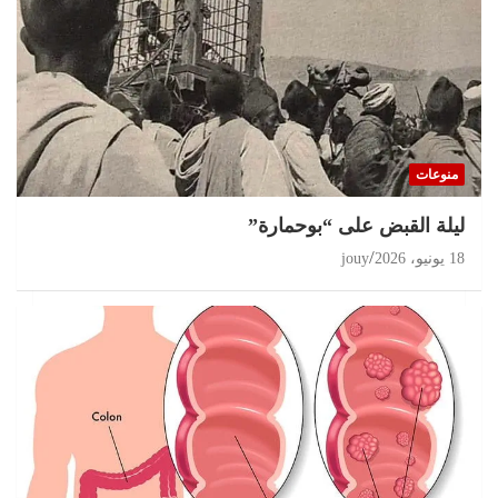
تحقيقات
مغرب 2026 انتخابات على حافة الثقة المفقودة و
البرلمان في قفص الإتهام
منوعات
11 يوليو، 2026
jouy
ليلة القبض على “بوحمارة”
18 يونيو، 2026
jouy