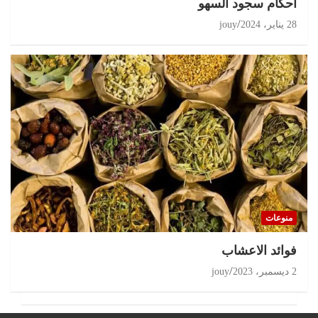
أحكام سجود السهو
28 يناير، 2024
jouy
منوعات
‏فوائد الاعشاب
2 ديسمبر، 2023
jouy