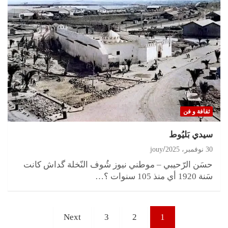
ثقافة و فن
سيدي بَليُوط
30 نوفمبر، 2025
jouy
حسَن الرّحيبي – موطني نيوز شُوف النّخلة گداش كانت
سَنة 1920 أي منذ 105 سنوات ؟…
تعدد
Next
3
2
1
صفحات