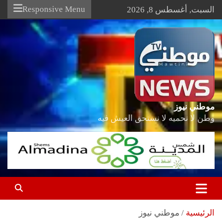
Ski
Responsive Menu
السبت, أغسطس 8, 2026
t
conten
موطني نيوز
وطن لا نحميه لا نستحق العيش فيه
الرئيسية
موطني نيوز