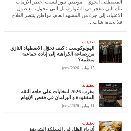
المصطفى الجوي – موطني نيوز ليست أخطر الأزمات
تلك التي تنفجر في الشوارع، بل التي تتحول، مع طول
الاعتياد، إلى جزء من المشهد العام، مواطن ينتظر العلاج
فلا يجده، شاب…
تحقيقات
الهولوكوست : كيف تحوّل الاضطهاد النازي
من صناعة الكراهية إلى إبادة جماعية
منظّمة؟
15 يوليو، 2026
jouy
تحقيقات
مغرب 2026 انتخابات على حافة الثقة
المفقودة و البرلمان في قفص الإتهام
11 يوليو، 2026
jouy
تحقيقات
أثرياء الظل في المملكة الشريفة