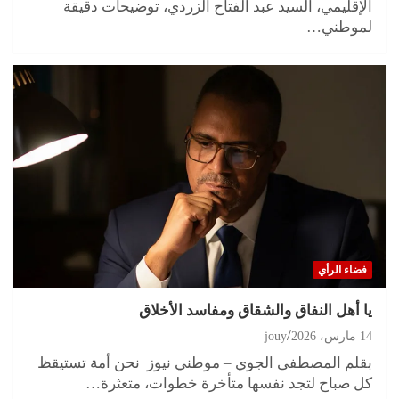
الإقليمي، السيد عبد الفتاح الزردي، توضيحات دقيقة
لموطني…
فضاء الرأي
يا أهل النفاق والشقاق ومفاسد الأخلاق
14 مارس، 2026
jouy
بقلم المصطفى الجوي – موطني نيوز نحن أمة تستيقظ
كل صباح لتجد نفسها متأخرة خطوات، متعثرة…