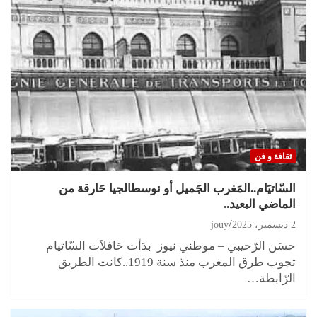
ثقافة و فن
السّاتيَام..المَغرب الجَميل أو نوسطالجيا حَارقة من
الماضي البعيد..
2 ديسمبر، 2025
jouy
حسَن الرّحيبي – موطني نيوز بدَأت حَافلاَت السّاتيام
تجوب طرق المغرب منذ سنة 1919..كانت الطريق
الرّابطة…