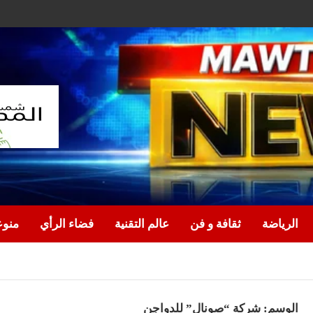
الرياضة
ثقافة و فن
عالم التقنية
فضاء الرأي
منو
الوسم:
شركة “صونال” للدواجن