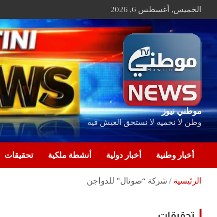
Ski
الخميس, أغسطس 6, 2026
t
conten
موطني نيوز
وطن لا نحميه لا نستحق العيش فيه
أخبار وطنية
أخبار دولية
أنشطة ملكية
تحقيقات
الرئيسية
شركة “صونال” للدواجن
تحقيقات