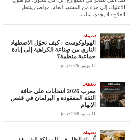
تلك التي تنفجر في الشوارع، بل التي تتحول، مع طول
الاعتياد، إلى جزء من المشهد العام، مواطن ينتظر
العلاج فلا يجده، شاب…
تحقيقات
الهولوكوست : كيف تحوّل الاضطهاد
النازي من صناعة الكراهية إلى إبادة
جماعية منظّمة؟
15 يوليو، 2026
jouy
تحقيقات
مغرب 2026 انتخابات على حافة
الثقة المفقودة و البرلمان في قفص
الإتهام
11 يوليو، 2026
jouy
تحقيقات
أثرياء الظل في المملكة الشريفة