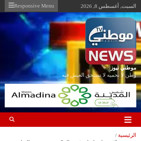
Ski
Responsive Menu
السبت, أغسطس 8, 2026
t
conten
موطني نيوز
وطن لا نحميه لا نستحق العيش فيه
الرئيسية