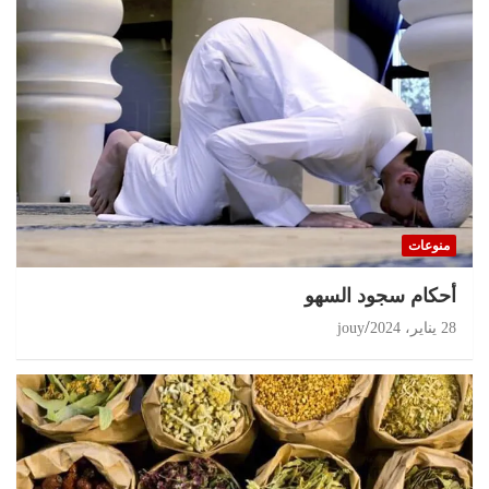
منوعات
أحكام سجود السهو
28 يناير، 2024
jouy