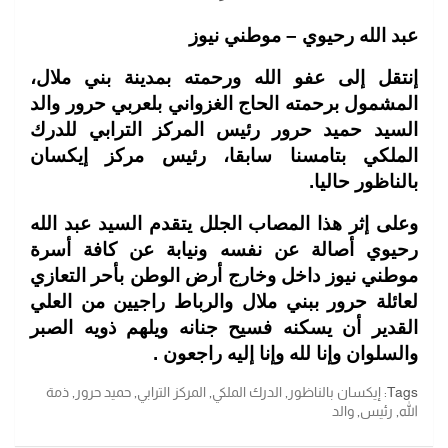
عبد الله رحيوي – موطني نيوز
إنتقل إلى عفو الله ورحمته بمدينة بني ملال،
المشمول برحمته الحاج الغزواني بلعربي حرور والد
السيد حميد حرور رئيس المركز الترابي للدرك
الملكي بتامسنا سابقا، رئيس مركز إيكسان
بالناظور حاليا.
وعلى إثر هذا المصاب الجلل يتقدم السيد عبد الله
رحيوي أصالة عن نفسه ونيابة عن كافة أسرة
موطني نيوز داخل وخارج أرض الوطن بأحر التعازي
لعائلة حرور ببني ملال والرباط راجيين من العلي
القدير أن يسكنه فسيح جنانه ويلهم ذويه الصبر
والسلوان وإنا لله وإنا إليه راجعون .
Tags:
إيكسان بالناظور
,
الدرك الملكي
,
المركز الترابي
,
حميد حرور
,
ذمة
الله
,
رئيس
,
والد