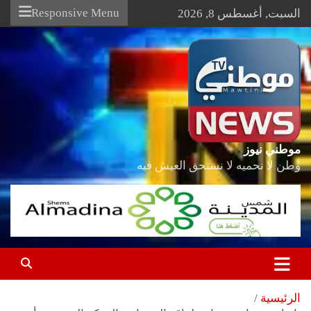
Ski
Responsive Menu
السبت, أغسطس 8, 2026
t
conten
موطني نيوز
وطن لا نحميه لا نستحق العيش فيه
الرئيسية