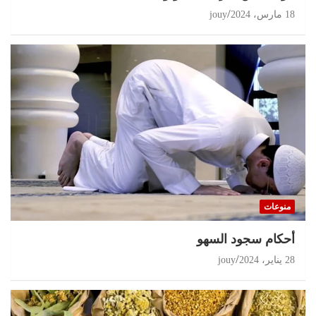
18 مارس، 2024
jouy
منوعات
أحكام سجود السهو
28 يناير، 2024
jouy