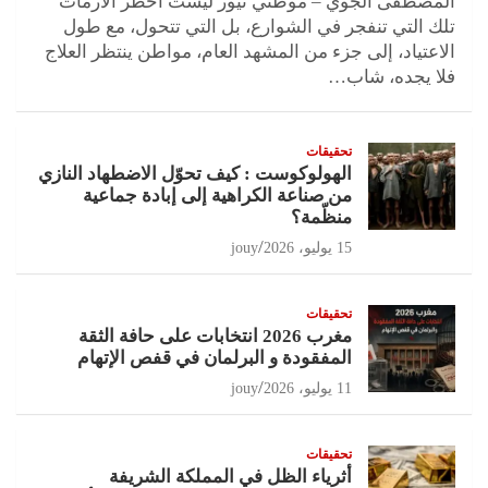
المصطفى الجوي – موطني نيوز ليست أخطر الأزمات
تلك التي تنفجر في الشوارع، بل التي تتحول، مع طول
الاعتياد، إلى جزء من المشهد العام، مواطن ينتظر العلاج
فلا يجده، شاب…
تحقيقات
الهولوكوست : كيف تحوّل الاضطهاد النازي
من صناعة الكراهية إلى إبادة جماعية
منظّمة؟
15 يوليو، 2026
jouy
تحقيقات
مغرب 2026 انتخابات على حافة الثقة
المفقودة و البرلمان في قفص الإتهام
11 يوليو، 2026
jouy
تحقيقات
أثرياء الظل في المملكة الشريفة