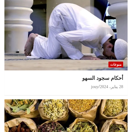
منوعات
أحكام سجود السهو
28 يناير، 2024
jouy